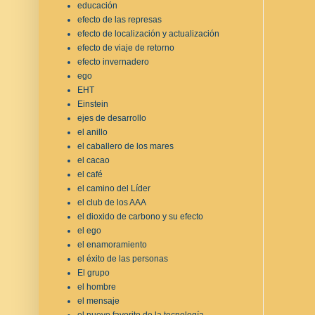
educación
efecto de las represas
efecto de localización y actualización
efecto de viaje de retorno
efecto invernadero
ego
EHT
Einstein
ejes de desarrollo
el anillo
el caballero de los mares
el cacao
el café
el camino del Líder
el club de los AAA
el dioxido de carbono y su efecto
el ego
el enamoramiento
el éxito de las personas
El grupo
el hombre
el mensaje
el nuevo favorito de la tecnología