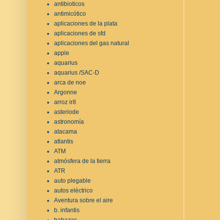
antibioticos
antimicótico
aplicaciones de la plata
aplicaciones de sfd
aplicaciones del gas natural
apple
aquarius
aquarius /SAC-D
arca de noe
Argonne
arroz ir8
asteriode
astronomía
atacama
atlantis
ATM
atmósfera de la tierra
ATR
auto plegable
autos eléctrico
Aventura sobre el aire
b. infantis
babazas