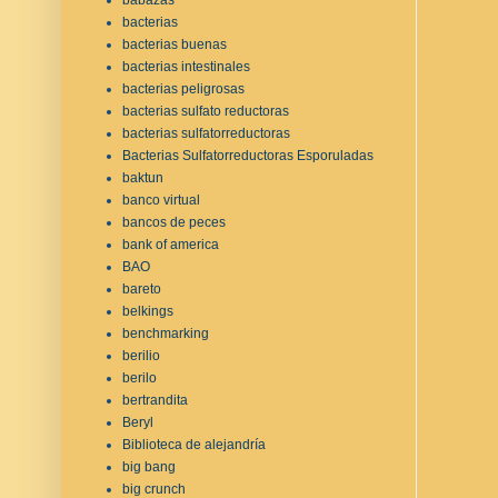
bacterias
bacterias buenas
bacterias intestinales
bacterias peligrosas
bacterias sulfato reductoras
bacterias sulfatorreductoras
Bacterias Sulfatorreductoras Esporuladas
baktun
banco virtual
bancos de peces
bank of america
BAO
bareto
belkings
benchmarking
berilio
berilo
bertrandita
Beryl
Biblioteca de alejandría
big bang
big crunch