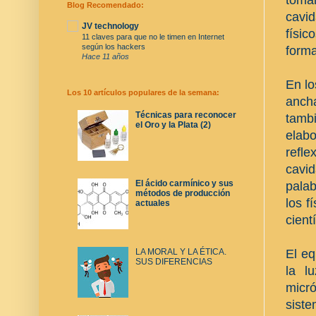
Blog Recomendado:
cavid
JV technology
físic
11 claves para que no le timen en Internet
según los hackers
forma
Hace 11 años
En lo
Los 10 artículos populares de la semana:
ancha
Técnicas para reconocer
tambi
el Oro y la Plata (2)
elabo
refle
cavi
El ácido carmínico y sus
palab
métodos de producción
los f
actuales
cient
El eq
LA MORAL Y LA ÉTICA.
SUS DIFERENCIAS
la l
micr
siste