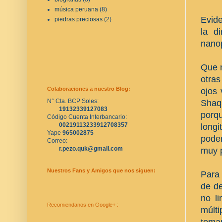
música peruana
(8)
Evide
piedras preciosas
(2)
la d
nanop
Que n
otra
Colaboraciones a nuestro Blog:
ojos 
N° Cta. BCP Soles:
Shaq
19132339127083
porq
Código Cuenta Interbancario:
00219113233912708357
long
Yape 
965002875
podem
Correo:
r.pezo.quk@gmail.com
muy p
Nuestros Fans y Amigos que nos siguen:
Para 
de de
no li
Recomiendanos en Google+ :
múlti
toma