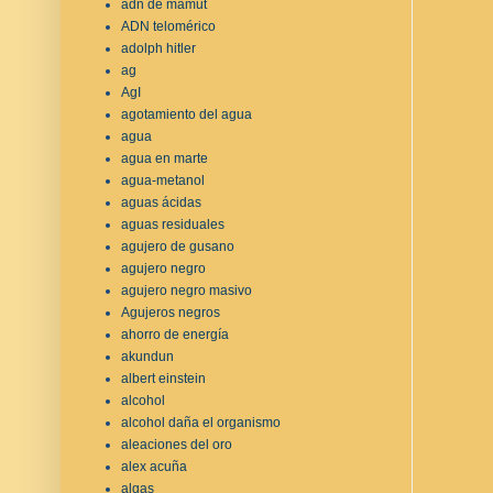
adn de mamut
ADN telomérico
adolph hitler
ag
AgI
agotamiento del agua
agua
agua en marte
agua-metanol
aguas ácidas
aguas residuales
agujero de gusano
agujero negro
agujero negro masivo
Agujeros negros
ahorro de energía
akundun
albert einstein
alcohol
alcohol daña el organismo
aleaciones del oro
alex acuña
algas