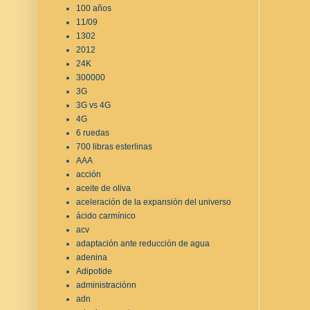
100 años
11/09
1302
2012
24K
300000
3G
3G vs 4G
4G
6 ruedas
700 libras esterlinas
AAA
acción
aceite de oliva
aceleración de la expansión del universo
ácido carmínico
acv
adaptación ante reducción de agua
adenina
Adipotide
administraciónn
adn