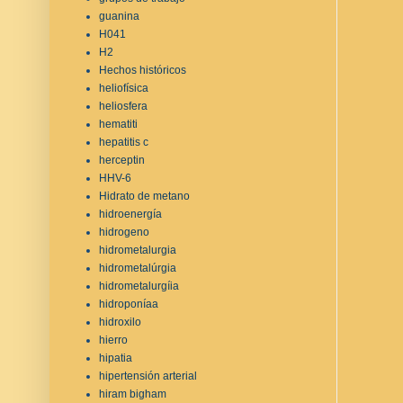
guanina
H041
H2
Hechos históricos
heliofísica
heliosfera
hematiti
hepatitis c
herceptin
HHV-6
Hidrato de metano
hidroenergía
hidrogeno
hidrometalurgia
hidrometalúrgia
hidrometalurgíia
hidroponíaa
hidroxilo
hierro
hipatia
hipertensión arterial
hiram bigham