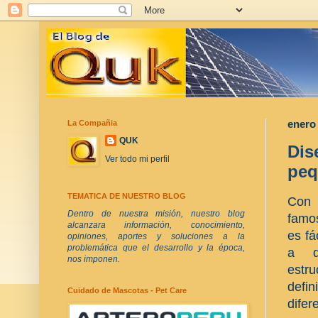
La Compañia
enero 
QUK
Dis
Ver todo mi perfil
peq
TEMATICA DE NUESTRO BLOG
Con 
Dentro de nuestra misión, nuestro blog
famos
alcanzara información, conocimiento,
es fá
opiniones, aportes y soluciones a la
problemática que el desarrollo y la época,
a di
nos imponen.
estru
defi
Cuidado de Mascotas - Pet Care
difer