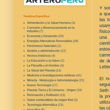
Y son
a qu
Temática Específica:
las 
Alimentación y la Salud Humana
(4)
usam
Corrosión y Bioensuciamiento en la
físic
industria
(7)
Economía y Desarrollo
(20)
una 
Energías Alternativas Renovables
(28)
cien
Fenómenos Naturales
(1)
estos
Gestión y administración
(22)
cami
Hechos históricos
(4)
de d
La Educación y su futuro
(2)
La Filosofía y el Hombre
(4)
Lette
La Salud del Planeta
(14)
Medicina e Investigaciones médicas
(41)
El n
Minería - Metalurgía e hidrometalurgía
(15)
segui
Nueva Tecnología
(17)
Seth 
Planeta Tierra y El Universo - Origen
(34)
Renovación y Reflexión
(13)
la pr
Sobre combustibles de origen fósil
(3)
utili
Tecnología Informática
(23)
las c
biografías
(8)