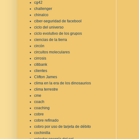
cg42
challenger
chinalco
ciber-seguridad de facebool
ciclo del universo
ciclo evolutivo de los grupos
ciencias de la tierra
circón
circuitos moleculares
cirrosis
citibank
clientes
Clifton James
clima en la era de los dinosaurios
clima terrestre
cme
coach
coaching
cobre
cobre refinado
cobro por uso de tarjeta de débito
cochinilla
colectar energía del sol