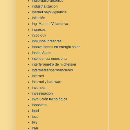
indio-galio-arsénico
industrialización
inernet bajo vigilancia
inflación
ing. Manuel Villanueva
ingresos
inico quk
inmunosupresoras
innovaciones en energía solar
inside Apple
inteligencia emocional
interferometro de michelson
intermediarios financieros
internet
internet y hardware
inversión
investigación
involución tecnológica
ionosfera
Ipad
ipcc
IR8
irán