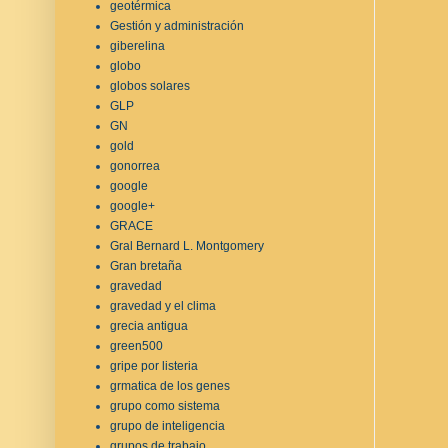
geotérmica
Gestión y administración
giberelina
globo
globos solares
GLP
GN
gold
gonorrea
google
google+
GRACE
Gral Bernard L. Montgomery
Gran bretaña
gravedad
gravedad y el clima
grecia antigua
green500
gripe por listeria
grmatica de los genes
grupo como sistema
grupo de inteligencia
grupos de trabajo