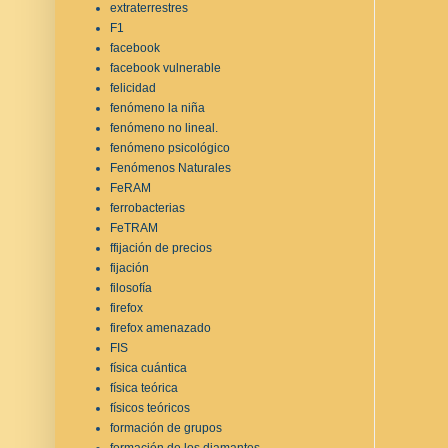
extraterrestres
F1
facebook
facebook vulnerable
felicidad
fenómeno la niña
fenómeno no lineal.
fenómeno psicológico
Fenómenos Naturales
FeRAM
ferrobacterias
FeTRAM
ffijación de precios
fijación
filosofía
firefox
firefox amenazado
FIS
física cuántica
física teórica
físicos teóricos
formación de grupos
formación de los diamantes