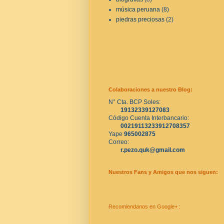
música peruana
(8)
piedras preciosas
(2)
Colaboraciones a nuestro Blog:
N° Cta. BCP Soles:
19132339127083
Código Cuenta Interbancario:
00219113233912708357
Yape 
965002875
Correo:
r.pezo.quk@gmail.com
Nuestros Fans y Amigos que nos siguen:
Recomiendanos en Google+ :