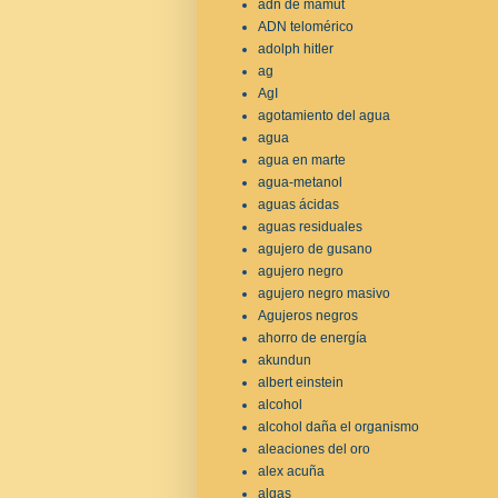
adn de mamut
ADN telomérico
adolph hitler
ag
AgI
agotamiento del agua
agua
agua en marte
agua-metanol
aguas ácidas
aguas residuales
agujero de gusano
agujero negro
agujero negro masivo
Agujeros negros
ahorro de energía
akundun
albert einstein
alcohol
alcohol daña el organismo
aleaciones del oro
alex acuña
algas