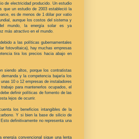
o de electricidad producido. Un estudio
as que un estudio de 2003 estableció la
Pearce, es de menos de 1 dólar por vatio
ndial, aunque los costos del sistema y
 del mundo, la energía solar es ya
ez más atractivo en el mundo.
 debido a las políticas gubernamentales
olar fotovoltaica), hay muchas empresas
tencia tira los precios hacia abajo en
 siendo altos, porque los contratistas
a demanda y la competencia bajaría los
a unas 10 o 12 empresas de instaladores
e trabajo para mantenerlos ocupados, el
debe definir políticas de fomento de las
sta lejos de ocurrir.
uenta los beneficios intangibles de la
arbono. Y si bien la base de silicio de
 Esto definitivamente no representa una
a energía convencional sigue una lenta