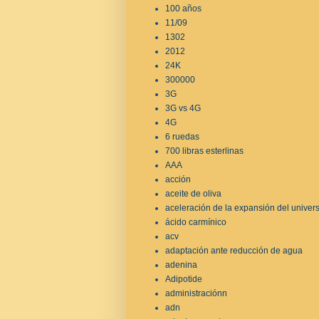
100 años
11/09
1302
2012
24K
300000
3G
3G vs 4G
4G
6 ruedas
700 libras esterlinas
AAA
acción
aceite de oliva
aceleración de la expansión del univer
ácido carmínico
acv
adaptación ante reducción de agua
adenina
Adipotide
administraciónn
adn