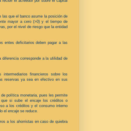
ecibir el acreedor por sobre el capital
n las que
el banco asume la posición de
ente mayor a cero (>0) y el tiempo de
s, por el nivel de riesgo que la entidad
s entes deficitarios deben pagar a las
 diferencia corresponde a la utilidad de
 intermediarios financieros
sobre los
as reservas ya sea en efectivo en sus
.
de política monetaria, pues les permite
 que si sube el encaje los créditos o
so a los créditos y el consumo interno
do el encaje se reduce.
rros a los ahorristas en caso de quiebra