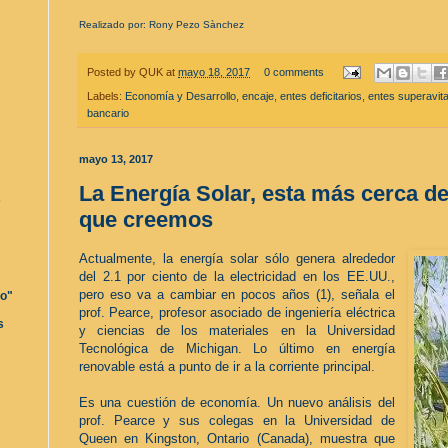
Realizado por: Rony Pezo Sànchez
Posted by
QUK
at
mayo 18, 2017
0 comments
Labels:
Economía y Desarrollo
,
encaje
,
entes deficitarios
,
entes superavita
bancario
mayo 13, 2017
La Energía Solar, esta más cerca de
s
que creemos
Actualmente, la energía solar sólo genera alrededor
del 2.1 por ciento de la electricidad en los EE.UU.,
pero eso va a cambiar en pocos años (1), señala el
ro"
prof. Pearce, profesor asociado de ingeniería eléctrica
s
y ciencias de los materiales en la Universidad
Tecnológica de Michigan. Lo último en energía
renovable está a punto de ir a la corriente principal.
Es una cuestión de economía. Un nuevo análisis del
prof. Pearce y sus colegas en la Universidad de
Queen en Kingston, Ontario (Canada), muestra que