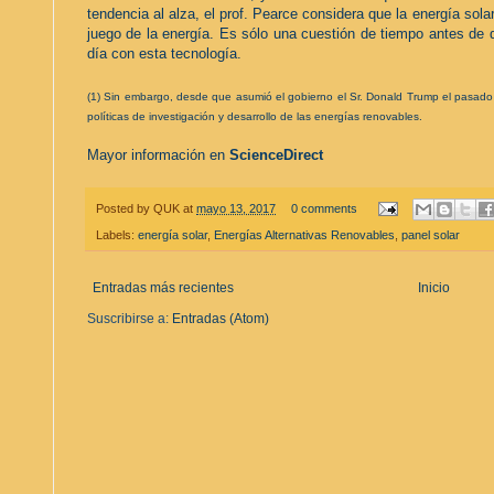
tendencia al alza, el prof. Pearce considera que la energía sola
juego de la energía. Es sólo una cuestión de tiempo antes de
día con esta tecnología.
(1) Sin embargo, desde que asumió el gobierno el Sr. Donald Trump el pasado
políticas de investigación y desarrollo de las energías renovables.
Mayor información en
ScienceDirect
Posted by
QUK
at
mayo 13, 2017
0 comments
Labels:
energía solar
,
Energías Alternativas Renovables
,
panel solar
Entradas más recientes
Inicio
Suscribirse a:
Entradas (Atom)