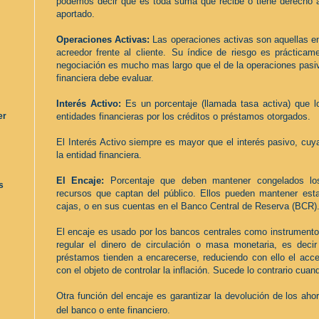
podemos decir que es toda suma que recibe o tiene derecho a r
aportado.
Operaciones Activas:
Las
operaciones activas
son aquellas e
acreedor frente al cliente
.
Su índice de riesgo es prácticam
negociación es mucho mas largo que el de la operaciones pasiva
financiera debe evaluar.
Interés Activo:
Es un porcentaje (llamada tasa activa) que lo
entidades financieras por los créditos o préstamos otorgados.
er
El Interés Activo siempre es mayor que el interés pasivo, cuya
la entidad financiera.
El Encaje:
Porcentaje que deben mantener congelados los
s
recursos que captan del público. Ellos pueden mantener est
cajas, o en sus cuentas en el
Banco Central de Reserva (BCR)
El encaje es usado por los bancos centrales como instrumento 
regular el dinero de circulación o masa monetaria, es decir
préstamos tienden a encarecerse, reduciendo con ello el acce
con el objeto de controlar la inflación. Sucede lo contrario cuan
Otra función del encaje es garantizar la devolución de los aho
del banco o ente financiero.