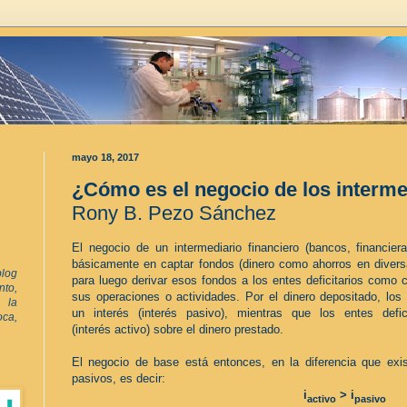
mayo 18, 2017
¿Cómo es el negocio de los interme
Rony B. Pezo Sánchez
El negocio de un intermediario financiero (bancos, financiera
básicamente en captar fondos (dinero como ahorros en diversa
log
para luego derivar esos fondos a los entes deficitarios como 
to,
sus operaciones o actividades. Por el dinero depositado, los
 la
un
interés (interés
pasivo), mientras que los entes defi
oca,
(interés activo)
sobre el dinero prestado.
El negocio de base está entonces, en la diferencia que exi
pasivos, es decir:
i
> i
activo
pasivo