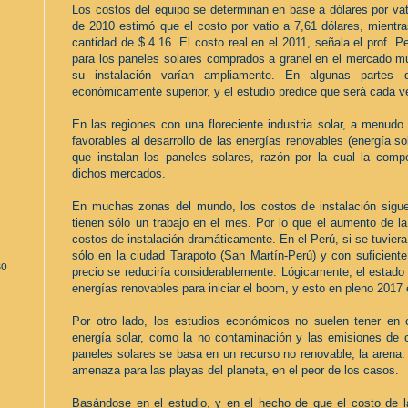
Los costos del equipo se determinan en base a dólares por vati
de 2010 estimó que el costo por vatio a 7,61 dólares, mientr
cantidad de $ 4.16. El costo real en el 2011, señala el prof. 
para los paneles solares comprados a granel en el mercado mu
su instalación varían ampliamente. En algunas partes
económicamente superior, y el estudio predice que será cada v
En las regiones con una floreciente industria solar, a menudo
favorables al desarrollo de las energías renovables (energía s
que instalan los paneles solares, razón por la cual la compe
dichos mercados.
En muchas zonas del mundo, los costos de instalación siguen
tienen sólo un trabajo en el mes. Por lo que el aumento de l
costos de instalación dramáticamente. En el Perú, si se tuvier
sólo en la ciudad Tarapoto (San Martín-Perú) y con suficient
so
precio se reduciría considerablemente. Lógicamente, el estado 
energías renovables para iniciar el boom, y esto en pleno 2017 e
Por otro lado, los estudios económicos no suelen tener en c
energía solar, como la no contaminación y las emisiones de c
paneles solares se basa en un recurso no renovable, la arena.
amenaza para las playas del planeta, en el peor de los casos.
Basándose en el estudio, y en el hecho de que el costo de l