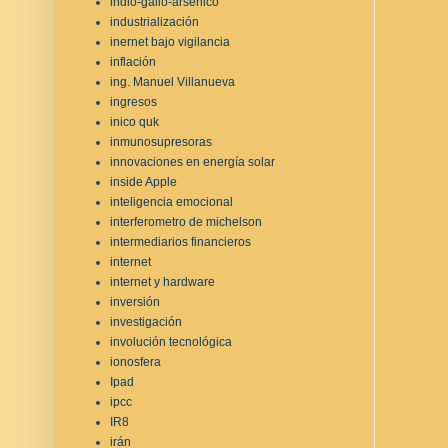
indio-galio-arsénico
industrialización
inernet bajo vigilancia
inflación
ing. Manuel Villanueva
ingresos
inico quk
inmunosupresoras
innovaciones en energía solar
inside Apple
inteligencia emocional
interferometro de michelson
intermediarios financieros
internet
internet y hardware
inversión
investigación
involución tecnológica
ionosfera
Ipad
ipcc
IR8
irán