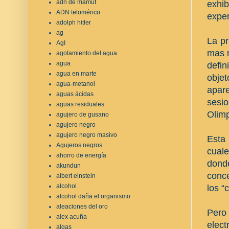
adn de mamut
exhib
ADN telomérico
exper
adolph hitler
ag
La pr
AgI
mas m
agotamiento del agua
agua
defin
agua en marte
obje
agua-metanol
apar
aguas ácidas
sesi
aguas residuales
Olimp
agujero de gusano
agujero negro
agujero negro masivo
Esta 
Agujeros negros
cuale
ahorro de energía
dond
akundun
conce
albert einstein
alcohol
los “
alcohol daña el organismo
aleaciones del oro
Pero 
alex acuña
elec
algas