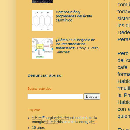
comú
todav
Composición y
propiedades del ácido
siste
carmínico
los d
Dede
Pera
¿Cómo es el negocio de
los intermediarios
financieros?
Rony B. Pezo
Sánchez
Pero 
del c
café 
forma
Denunciar abuso
Habi
“mult
Buscar este blog
la Ph
Habic
con e
Etiquetas
quien
Energía antecedente de la
energía historia de la energía
10 años
En cu