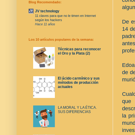
Blog Recomendado:
algun
JV technology
11 claves para que no le timen en Internet
según los hackers
De es
Hace 11 años
14 d
padre
Los 10 artículos populares de la semana:
antes
Técnicas para reconocer
profe
el Oro y la Plata (2)
Edoau
de d
El ácido carmínico y sus
murió
métodos de producción
actuales
Cualq
que 
descr
LA MORAL Y LA ÉTICA.
SUS DIFERENCIAS
la pr
mund
inves