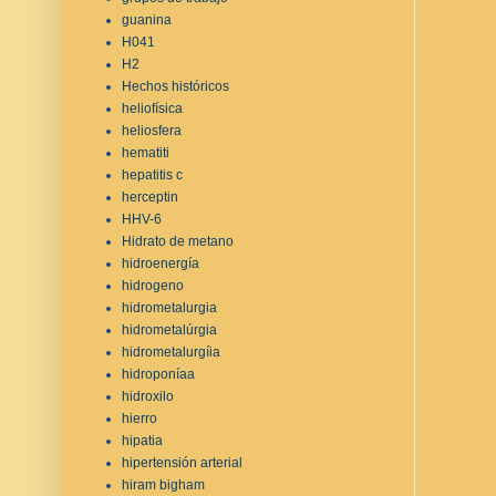
guanina
H041
H2
Hechos históricos
heliofísica
heliosfera
hematiti
hepatitis c
herceptin
HHV-6
Hidrato de metano
hidroenergía
hidrogeno
hidrometalurgia
hidrometalúrgia
hidrometalurgíia
hidroponíaa
hidroxilo
hierro
hipatia
hipertensión arterial
hiram bigham