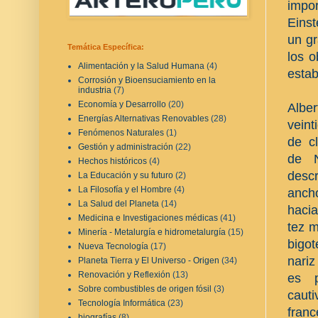
impor
Einst
un gr
Temática Específica:
los o
Alimentación y la Salud Humana
(4)
esta
Corrosión y Bioensuciamiento en la
industria
(7)
Economía y Desarrollo
(20)
Alber
Energías Alternativas Renovables
(28)
vein
Fenómenos Naturales
(1)
de c
Gestión y administración
(22)
de N
Hechos históricos
(4)
descr
La Educación y su futuro
(2)
La Filosofía y el Hombre
(4)
ancho
La Salud del Planeta
(14)
hacia
Medicina e Investigaciones médicas
(41)
tez m
Minería - Metalurgía e hidrometalurgía
(15)
bigot
Nueva Tecnología
(17)
nariz
Planeta Tierra y El Universo - Origen
(34)
Renovación y Reflexión
(13)
es p
Sobre combustibles de origen fósil
(3)
caut
Tecnología Informática
(23)
franc
biografías
(8)