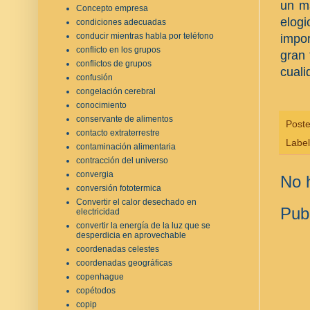
un ma
Concepto empresa
elog
condiciones adecuadas
conducir mientras habla por teléfono
impor
conflicto en los grupos
gran 
conflictos de grupos
cual
confusión
congelación cerebral
conocimiento
conservante de alimentos
Post
contacto extraterrestre
Labe
contaminación alimentaria
contracción del universo
convergia
No 
conversión fototermica
Convertir el calor desechado en
Pub
electricidad
convertir la energía de la luz que se
desperdicia en aprovechable
coordenadas celestes
coordenadas geográficas
copenhague
copétodos
copip