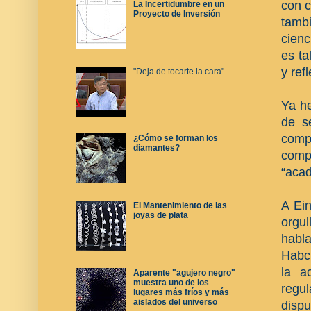
con c
La Incertidumbre en un
Proyecto de Inversión
tamb
cienc
es ta
y ref
"Deja de tocarte la cara"
Ya h
de s
comp
¿Cómo se forman los
diamantes?
comp
“aca
A Ein
El Mantenimiento de las
joyas de plata
orgul
habla
Habch
la a
Aparente "agujero negro"
muestra uno de los
regu
lugares más fríos y más
aislados del universo
dispu