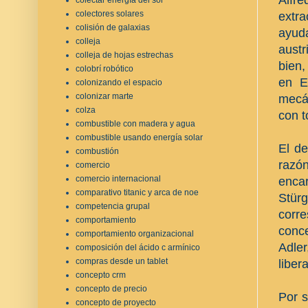
colectores solares
extra
colisión de galaxias
ayud
colleja
austr
colleja de hojas estrechas
bien,
colobrí robótico
en E
colonizando el espacio
colonizar marte
mecá
colza
con t
combustible con madera y agua
combustible usando energía solar
El de
combustión
razó
comercio
comercio internacional
enca
comparativo titanic y arca de noe
Stür
competencia grupal
corr
comportamiento
conce
comportamiento organizacional
Adle
composición del ácido c armínico
compras desde un tablet
liber
concepto crm
concepto de precio
Por s
concepto de proyecto