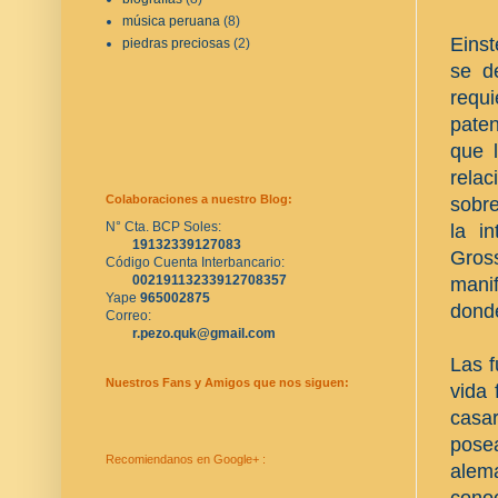
música peruana
(8)
Einst
piedras preciosas
(2)
se d
requ
paten
que l
relac
Colaboraciones a nuestro Blog:
sobre
N° Cta. BCP Soles:
la i
19132339127083
Gros
Código Cuenta Interbancario:
00219113233912708357
manif
Yape 
965002875
donde
Correo:
r.pezo.quk@gmail.com
Las f
Nuestros Fans y Amigos que nos siguen:
vida 
casar
pose
Recomiendanos en Google+ :
alema
conoc