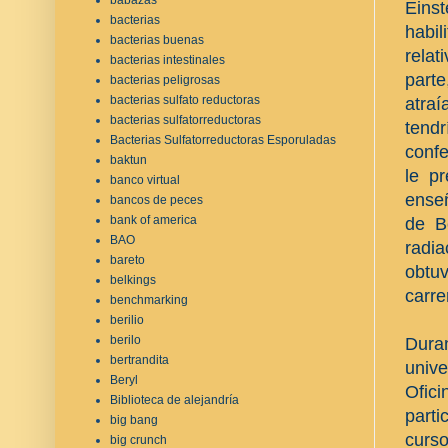
Eins
bacterias
habil
bacterias buenas
relat
bacterias intestinales
parte
bacterias peligrosas
bacterias sulfato reductoras
atraí
bacterias sulfatorreductoras
tend
Bacterias Sulfatorreductoras Esporuladas
confe
baktun
le p
banco virtual
enseñ
bancos de peces
bank of america
de B
BAO
radi
bareto
obtuv
belkings
carre
benchmarking
berilio
berilo
Duran
bertrandita
unive
Beryl
Ofic
Biblioteca de alejandría
parti
big bang
curso
big crunch