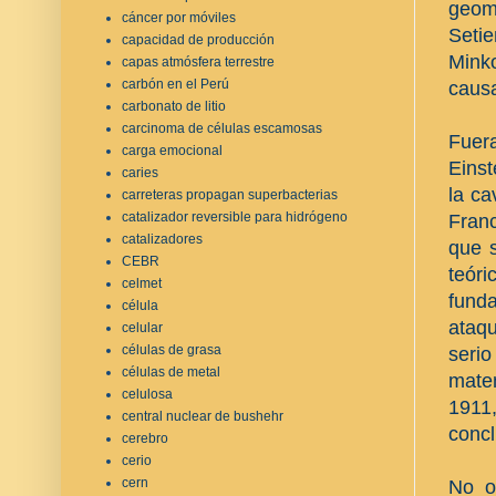
geom
cáncer por móviles
Setie
capacidad de producción
Minko
capas atmósfera terrestre
carbón en el Perú
causa
carbonato de litio
carcinoma de células escamosas
Fuer
carga emocional
Einst
caries
la ca
carreteras propagan superbacterias
catalizador reversible para hidrógeno
Franc
catalizadores
que s
CEBR
teór
celmet
funda
célula
ataq
celular
células de grasa
serio
células de metal
matem
celulosa
1911,
central nuclear de bushehr
concl
cerebro
cerio
cern
No o