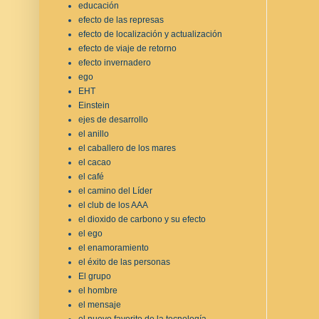
educación
efecto de las represas
efecto de localización y actualización
efecto de viaje de retorno
efecto invernadero
ego
EHT
Einstein
ejes de desarrollo
el anillo
el caballero de los mares
el cacao
el café
el camino del Líder
el club de los AAA
el dioxido de carbono y su efecto
el ego
el enamoramiento
el éxito de las personas
El grupo
el hombre
el mensaje
el nuevo favorito de la tecnología