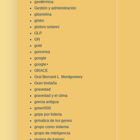
geotérmica
Gestión y administración
giberelina
globo
globos solares
GLP
GN
gold
gonorrea
google
google+
GRACE
Gral Bernard L. Montgomery
Gran bretaña
gravedad
gravedad y el clima
grecia antigua
green500
gripe por listeria
grmatica de los genes
grupo como sistema
grupo de inteligencia
grupos de trabajo