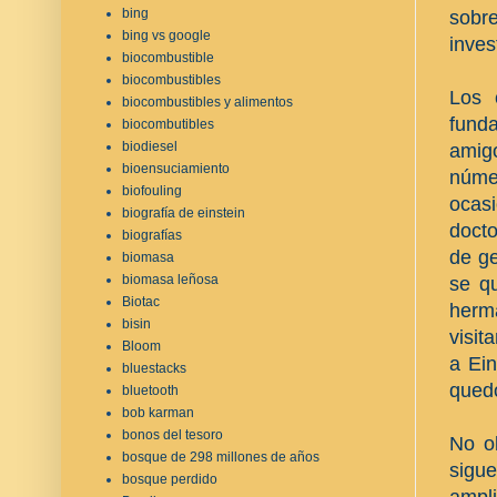
bing
sobr
bing vs google
inves
biocombustible
biocombustibles
Los 
biocombustibles y alimentos
funda
biocombutibles
biodiesel
amigo
bioensuciamiento
núme
biofouling
ocasi
biografía de einstein
docto
biografías
de ge
biomasa
biomasa leñosa
se q
Biotac
herm
bisin
visit
Bloom
a Ein
bluestacks
qued
bluetooth
bob karman
bonos del tesoro
No ob
bosque de 298 millones de años
sigu
bosque perdido
ampl