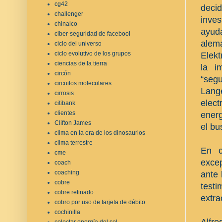
cg42
deci
challenger
inve
chinalco
ayuda
ciber-seguridad de facebool
alemá
ciclo del universo
ciclo evolutivo de los grupos
Elekt
ciencias de la tierra
la i
circón
“seg
circuitos moleculares
Lang
cirrosis
elec
citibank
clientes
energ
Clifton James
el bu
clima en la era de los dinosaurios
clima terrestre
En c
cme
excep
coach
coaching
ante 
cobre
test
cobre refinado
extra
cobro por uso de tarjeta de débito
cochinilla
Alfr
colectar energía del sol