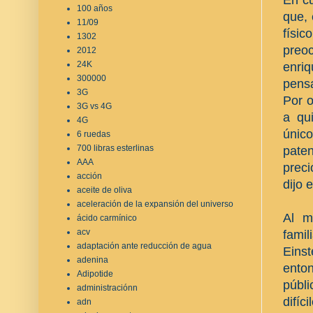
100 años
que,
11/09
físi
1302
preoc
2012
24K
enriq
300000
pensa
3G
Por o
3G vs 4G
a qui
4G
únic
6 ruedas
700 libras esterlinas
paten
AAA
preci
acción
dijo 
aceite de oliva
aceleración de la expansión del universo
Al m
ácido carmínico
acv
famil
adaptación ante reducción de agua
Eins
adenina
ento
Adipotide
públ
administraciónn
difí
adn