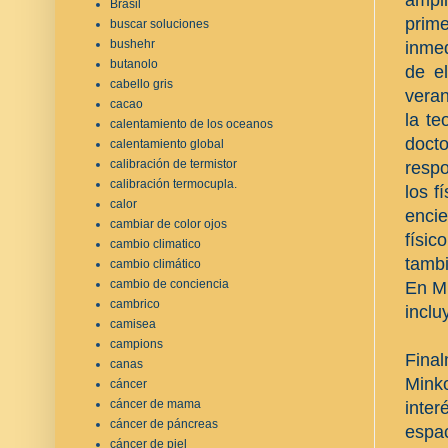
Brasil
prim
buscar soluciones
bushehr
inmed
butanolo
de e
cabello gris
veran
cacao
la te
calentamiento de los oceanos
docto
calentamiento global
calibración de termistor
respo
calibración termocupla.
los f
calor
enci
cambiar de color ojos
físic
cambio climatico
tambi
cambio climático
cambio de conciencia
En Mu
cambrico
inclu
camisea
campions
Fina
canas
Mink
cáncer
cáncer de mama
inter
cáncer de páncreas
espac
cáncer de piel