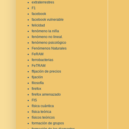
extraterrestres
F1
facebook
facebook vulnerable
felicidad
fenómeno la niña
fenómeno no lineal.
fenómeno psicológico
Fenómenos Naturales
FeRAM
ferrobacterias
FeTRAM
ffijación de precios
fijación
filosofía
firefox
firefox amenazado
FIS
física cuántica
física teórica
físicos teóricos
formación de grupos
formación de los diamantes