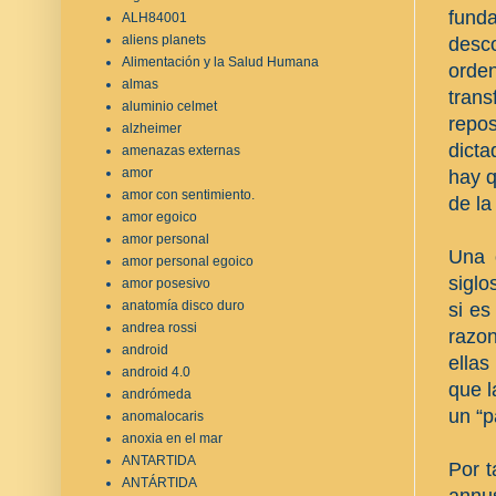
fund
ALH84001
aliens planets
desco
Alimentación y la Salud Humana
orde
almas
tran
aluminio celmet
repo
alzheimer
dicta
amenazas externas
amor
hay q
amor con sentimiento.
de la
amor egoico
amor personal
Una o
amor personal egoico
siglo
amor posesivo
anatomía disco duro
si es
andrea rossi
razon
android
ellas
android 4.0
que l
andrómeda
un “p
anomalocaris
anoxia en el mar
ANTARTIDA
Por t
ANTÁRTIDA
annus