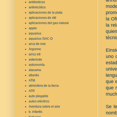
antibioticos
modes
antimicótico
promo
aplicaciones de la plata
aplicaciones de sfd
la Of
aplicaciones del gas natural
la re
apple
quie
aquarius
técni
aquarius /SAC-D
arca de noe
Argonne
Einst
arroz ir8
uno d
asteriode
estad
astronomía
unive
atacama
lengu
atlantis
ATM
que e
atmósfera de la tierra
que n
ATR
mucha
auto plegable
autos eléctrico
Se le
Aventura sobre el aire
b. infantis
nomb
babazas