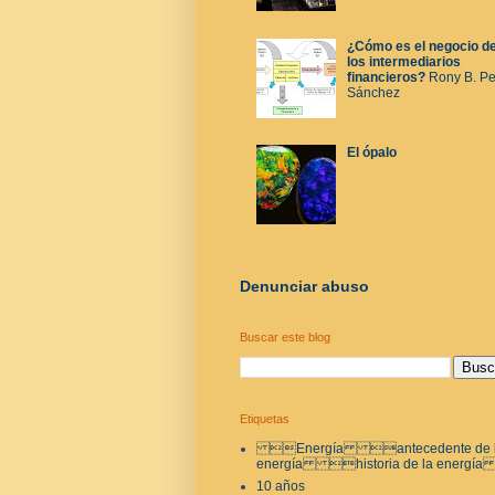
¿Cómo es el negocio d
los intermediarios
financieros?
Rony B. P
Sánchez
El ópalo
Denunciar abuso
Buscar este blog
Etiquetas
Energía antecedente de 
energía historia de la energí
10 años