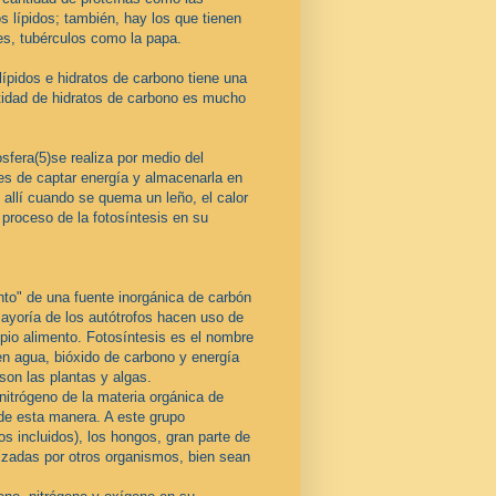
s lípidos; también, hay los que tienen
s, tubérculos como la papa.
lípidos e hidratos de carbono tiene una
ntidad de hidratos de carbono es mucho
sfera(5)se realiza por medio del
ces de captar energía y almacenarla en
allí cuando se quema un leño, el calor
 proceso de la fotosíntesis en su
nto" de una fuente inorgánica de carbón
ayoría de los autótrofos hacen uso de
opio alimento. Fotosíntesis es el nombre
en agua, bióxido de carbono y energía
son las plantas y algas.
nitrógeno de la materia orgánica de
 de esta manera. A este grupo
s incluidos), los hongos, gran parte de
tizadas por otros organismos, bien sean