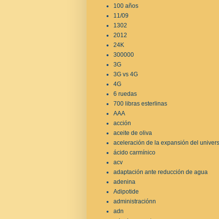
100 años
11/09
1302
2012
24K
300000
3G
3G vs 4G
4G
6 ruedas
700 libras esterlinas
AAA
acción
aceite de oliva
aceleración de la expansión del univer
ácido carmínico
acv
adaptación ante reducción de agua
adenina
Adipotide
administraciónn
adn