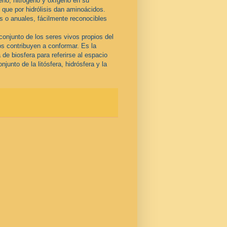
eno, nitrógeno y oxígeno en su
que por hidrólisis dan aminoácidos.
s o anuales, fácilmente reconocibles
 conjunto de los seres vivos propios del
los contribuyen a conformar. Es la
de biosfera para referirse al espacio
njunto de la litósfera, hidrósfera y la