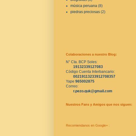
música peruana
(8)
piedras preciosas
(2)
Colaboraciones a nuestro Blog:
N° Cta. BCP Soles:
19132339127083
Código Cuenta Interbancario:
00219113233912708357
Yape 
965002875
Correo:
r.pezo.quk@gmail.com
Nuestros Fans y Amigos que nos siguen:
Recomiendanos en Google+ :