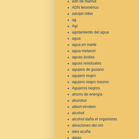
adn de mamut
ADN telomérico
adolph hitler
ag
AgI
agotamiento del agua
agua
agua en marte
agua-metanol
aguas ácidas
aguas residuales
agujero de gusano
agujero negro
agujero negro masivo
Agujeros negros
ahorro de energía
akundun
albert einstein
alcohol
alcohol daña el organismo
aleaciones del oro
alex acuña
algas