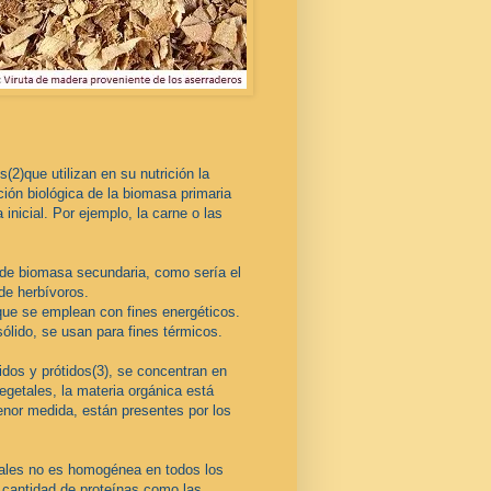
(2)que utilizan en su nutrición la
ión biológica de la biomasa primaria
inicial. Por ejemplo, la carne o las
de biomasa secundaria, como sería el
de herbívoros.
que se emplean con fines energéticos.
sólido, se usan para fines térmicos.
dos y prótidos(3), se concentran en
egetales, la materia orgánica está
enor medida, están presentes por los
etales no es homogénea en todos los
cantidad de proteínas como las