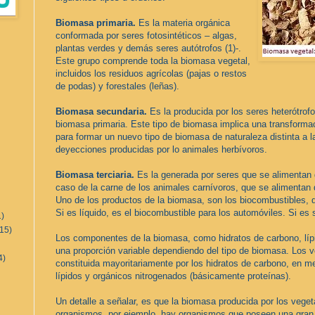
Biomasa primaria.
Es la materia orgánica
conformada por seres fotosintéticos – algas,
plantas verdes y demás seres autótrofos (1)-.
Este grupo comprende toda la biomasa vegetal,
incluidos los residuos agrícolas (pajas o restos
de podas) y forestales (leñas).
Biomasa secundaria.
Es la producida por los seres heterótrofos
biomasa primaria. Este tipo de biomasa implica una transformac
para formar un nuevo tipo de biomasa de naturaleza distinta a la 
deyecciones producidas por lo animales herbívoros.
Biomasa terciaria.
Es la generada por seres que se alimentan 
caso de la carne de los animales carnívoros, que se alimentan 
Uno de los productos de la biomasa, son los biocombustibles, 
Si es líquido, es el biocombustible para los automóviles. Si es 
1)
(15)
Los componentes de la biomasa, como hidratos de carbono, lípi
una proporción variable dependiendo del tipo de biomasa. Los v
4)
constituida mayoritariamente por los hidratos de carbono, en m
lípidos y orgánicos nitrogenados (básicamente proteínas).
Un detalle a señalar, es que la biomasa producida por los veg
organismos, por ejemplo, hay organismos que poseen una gran 