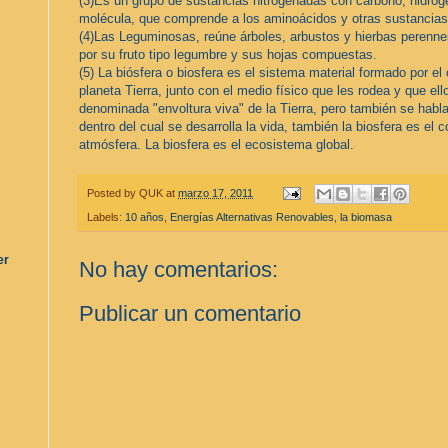
(3)Es un grupo de sustancias nitrogenadas con carbono, hidróg
molécula, que comprende a los aminoácidos y otras sustancias 
(4)Las Leguminosas, reúne árboles, arbustos y hierbas perenne
por su fruto tipo legumbre y sus hojas compuestas.
(5) La biósfera o biosfera es el sistema material formado por el
planeta Tierra, junto con el medio físico que les rodea y que el
denominada "envoltura viva" de la Tierra, pero también se habla 
dentro del cual se desarrolla la vida, también la biosfera es el co
atmósfera. La biosfera es el ecosistema global.
Posted by
QUK
at
marzo 17, 2011
Labels:
10 años
,
Energías Alternativas Renovables
,
la biomasa
er
No hay comentarios:
Publicar un comentario