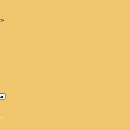
e
ezo
la
a