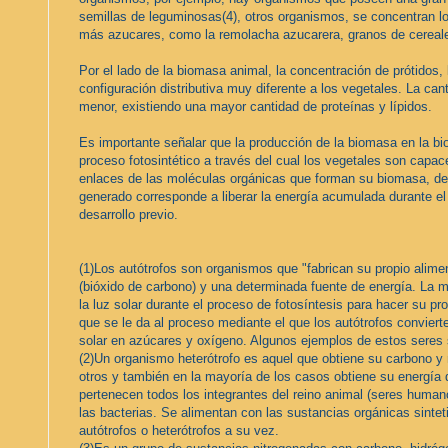
semillas de leguminosas(4), otros organismos, se concentran lo
más azucares, como la remolacha azucarera, granos de cereale
Por el lado de la biomasa animal, la concentración de prótidos, 
configuración distributiva muy diferente a los vegetales. La ca
menor, existiendo una mayor cantidad de proteínas y lípidos.
Es importante señalar que la producción de la biomasa en la bio
proceso fotosintético a través del cual los vegetales son capa
enlaces de las moléculas orgánicas que forman su biomasa, de 
generado corresponde a liberar la energía acumulada durante el
desarrollo previo.
(1)Los autótrofos son organismos que "fabrican su propio alime
(bióxido de carbono) y una determinada fuente de energía. La m
la luz solar durante el proceso de fotosíntesis para hacer su pr
que se le da al proceso mediante el que los autótrofos conviert
solar en azúcares y oxígeno. Algunos ejemplos de estos seres 
(2)Un organismo heterótrofo es aquel que obtiene su carbono y 
otros y también en la mayoría de los casos obtiene su energía
pertenecen todos los integrantes del reino animal (seres humano
las bacterias. Se alimentan con las sustancias orgánicas sinte
autótrofos o heterótrofos a su vez.