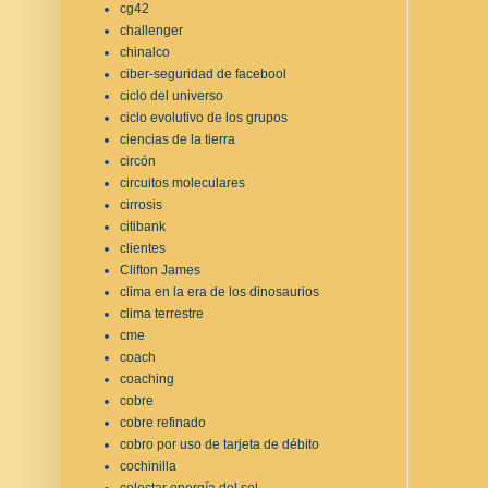
cg42
challenger
chinalco
ciber-seguridad de facebool
ciclo del universo
ciclo evolutivo de los grupos
ciencias de la tierra
circón
circuitos moleculares
cirrosis
citibank
clientes
Clifton James
clima en la era de los dinosaurios
clima terrestre
cme
coach
coaching
cobre
cobre refinado
cobro por uso de tarjeta de débito
cochinilla
colectar energía del sol