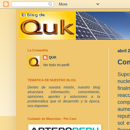
La Compañia
abril 
QUK
Com
Ver todo mi perfil
Supo
nucl
TEMATICA DE NUESTRO BLOG
final
Dentro de nuestra misión, nuestro blog
alcanzara información, conocimiento,
reac
opiniones, aportes y soluciones a la
comp
problemática que el desarrollo y la época,
nos imponen.
aume
repul
Cuidado de Mascotas - Pet Care
sol e
lleg