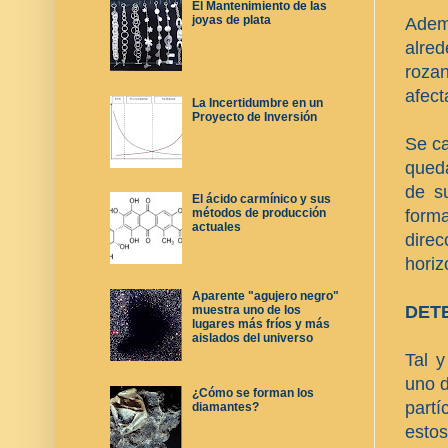
El Mantenimiento de las
joyas de plata
Ademá
alre
rozan
afect
La Incertidumbre en un
Proyecto de Inversión
Se ca
queda
de s
El ácido carmínico y sus
forma
métodos de producción
actuales
direc
horiz
Aparente "agujero negro"
DET
muestra uno de los
lugares más fríos y más
aislados del universo
Tal 
uno d
¿Cómo se forman los
partí
diamantes?
estos