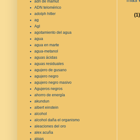
adn de mamut
ADN telomérico
adolph hitler
(1)
ag
AgI
agotamiento del agua
agua
agua en marte
agua-metanol
aguas ácidas
aguas residuales
agujero de gusano
agujero negro
agujero negro masivo
Agujeros negros
ahorro de energía
akundun
albert einstein
alcohol
alcohol daña el organismo
aleaciones del oro
alex acuña
algas