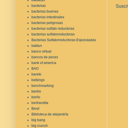
Suscr
bacterias
bacterias buenas
bacterias intestinales
bacterias peligrosas
bacterias sulfato reductoras
bacterias sulfatorreductoras
Bacterias Sulfatorreductoras Esporuladas
baktun
banco virtual
bancos de peces
bank of america
BAO
bareto
belkings
benchmarking
berilio
berilo
bertrandita
Beryl
Biblioteca de alejandría
big bang
big crunch