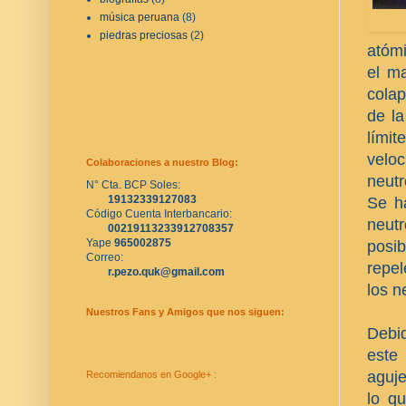
música peruana
(8)
piedras preciosas
(2)
atómi
el ma
colap
de la
límit
veloc
Colaboraciones a nuestro Blog:
neutr
N° Cta. BCP Soles:
19132339127083
Se h
Código Cuenta Interbancario:
neut
00219113233912708357
Yape 
965002875
posib
Correo:
repel
r.pezo.quk@gmail.com
los n
Nuestros Fans y Amigos que nos siguen:
Debid
este
aguje
Recomiendanos en Google+ :
lo qu