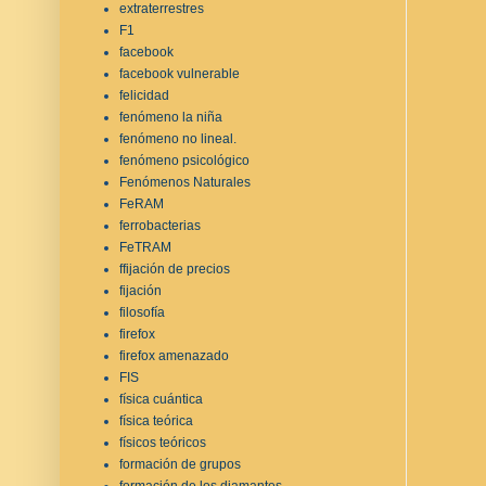
extraterrestres
F1
facebook
facebook vulnerable
felicidad
fenómeno la niña
fenómeno no lineal.
fenómeno psicológico
Fenómenos Naturales
FeRAM
ferrobacterias
FeTRAM
ffijación de precios
fijación
filosofía
firefox
firefox amenazado
FIS
física cuántica
física teórica
físicos teóricos
formación de grupos
formación de los diamantes