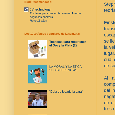
Blog Recomendado:
Step
teorí
JV technology
11 claves para que no le timen en Internet
según los hackers
Hace 11 años
Einst
trans
Los 10 artículos populares de la semana:
escap
se ll
Técnicas para reconocer
el Oro y la Plata (2)
la ve
lugar
cual 
de su
LA MORAL Y LA ÉTICA.
SUS DIFERENCIAS
Al a
compo
del 
"Deja de tocarte la cara"
negat
de un
tres 