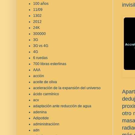
100 años
invis
11/09
1302
2012
24K
300000
3G
3G vs 4G
4G
6 ruedas
700 libras esterlinas
AAA
acción
aceite de oliva
aceleración de la expansión del universo
Apar
ácido carmínico
dedu
acv
proxi
adaptación ante reducción de agua
adenina
otro 
Adipotide
masa,
administraciónn
radia
adn
más e