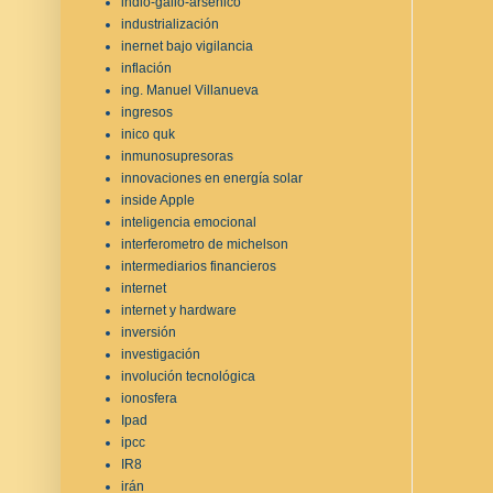
indio-galio-arsénico
industrialización
inernet bajo vigilancia
inflación
ing. Manuel Villanueva
ingresos
inico quk
inmunosupresoras
innovaciones en energía solar
inside Apple
inteligencia emocional
interferometro de michelson
intermediarios financieros
internet
internet y hardware
inversión
investigación
involución tecnológica
ionosfera
Ipad
ipcc
IR8
irán