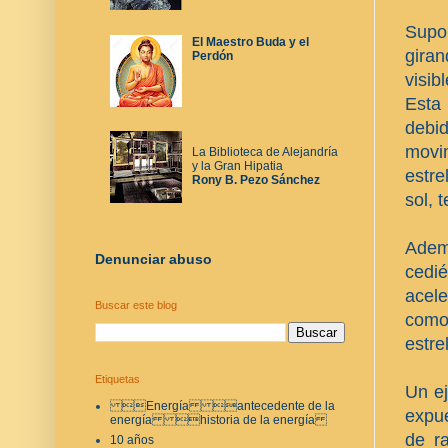
Supon
El Maestro Buda y el
giran
Perdón
visib
Esta 
debid
movim
La Biblioteca de Alejandría
y la Gran Hipatia
estre
Rony B. Pezo Sánchez
sol, 
Ademá
Denunciar abuso
cedi
acel
Buscar este blog
como 
estre
Etiquetas
Un ej
Energía antecedente de la
expue
energía historia de la energía
de ra
10 años