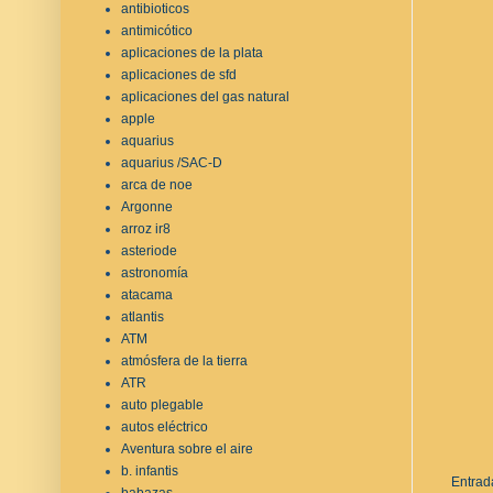
antibioticos
antimicótico
aplicaciones de la plata
aplicaciones de sfd
aplicaciones del gas natural
apple
aquarius
aquarius /SAC-D
arca de noe
Argonne
arroz ir8
asteriode
astronomía
atacama
atlantis
ATM
atmósfera de la tierra
ATR
auto plegable
autos eléctrico
Aventura sobre el aire
b. infantis
Entrad
babazas