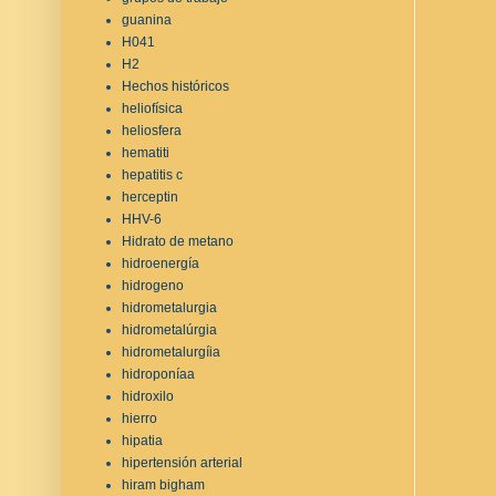
guanina
H041
H2
Hechos históricos
heliofísica
heliosfera
hematiti
hepatitis c
herceptin
HHV-6
Hidrato de metano
hidroenergía
hidrogeno
hidrometalurgia
hidrometalúrgia
hidrometalurgíia
hidroponíaa
hidroxilo
hierro
hipatia
hipertensión arterial
hiram bigham