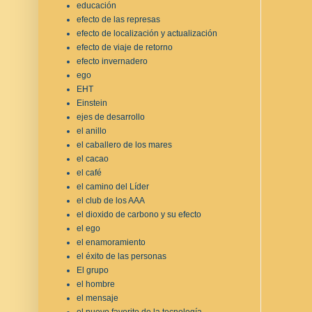
educación
efecto de las represas
efecto de localización y actualización
efecto de viaje de retorno
efecto invernadero
ego
EHT
Einstein
ejes de desarrollo
el anillo
el caballero de los mares
el cacao
el café
el camino del Líder
el club de los AAA
el dioxido de carbono y su efecto
el ego
el enamoramiento
el éxito de las personas
El grupo
el hombre
el mensaje
el nuevo favorito de la tecnología