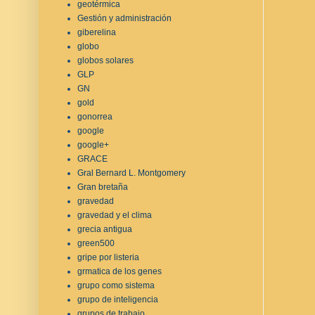
geotérmica
Gestión y administración
giberelina
globo
globos solares
GLP
GN
gold
gonorrea
google
google+
GRACE
Gral Bernard L. Montgomery
Gran bretaña
gravedad
gravedad y el clima
grecia antigua
green500
gripe por listeria
grmatica de los genes
grupo como sistema
grupo de inteligencia
grupos de trabajo