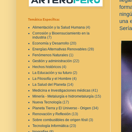
forma
ningú
Temática Específica:
una e
Sería
Alimentación y la Salud Humana
(4)
Corrosión y Bioensuciamiento en la
industria
(7)
Economía y Desarrollo
(20)
Energías Alternativas Renovables
(28)
Fenómenos Naturales
(1)
Gestión y administración
(22)
Hechos históricos
(4)
La Educación y su futuro
(2)
La Filosofía y el Hombre
(4)
La Salud del Planeta
(14)
Medicina e Investigaciones médicas
(41)
Minería - Metalurgía e hidrometalurgía
(15)
Nueva Tecnología
(17)
Planeta Tierra y El Universo - Origen
(34)
Renovación y Reflexión
(13)
Sobre combustibles de origen fósil
(3)
Tecnología Informática
(23)
biografías
(8)