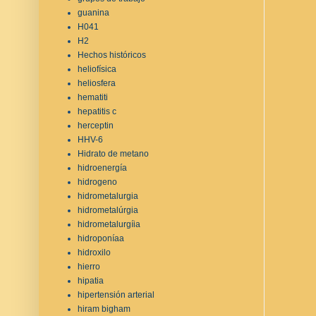
guanina
H041
H2
Hechos históricos
heliofísica
heliosfera
hematiti
hepatitis c
herceptin
HHV-6
Hidrato de metano
hidroenergía
hidrogeno
hidrometalurgia
hidrometalúrgia
hidrometalurgíia
hidroponíaa
hidroxilo
hierro
hipatia
hipertensión arterial
hiram bigham