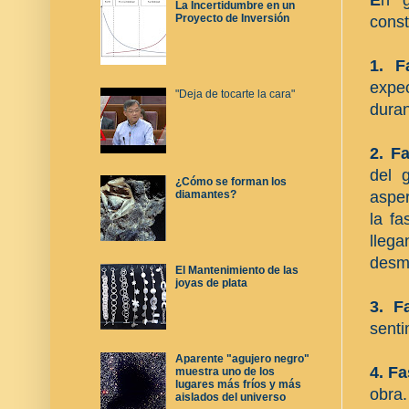
La Incertidumbre en un
Proyecto de Inversión
const
1. F
expec
"Deja de tocarte la cara"
duran
2. F
del 
¿Cómo se forman los
asper
diamantes?
la f
lleg
desm
El Mantenimiento de las
joyas de plata
3. F
senti
Aparente "agujero negro"
4. F
muestra uno de los
lugares más fríos y más
obra.
aislados del universo