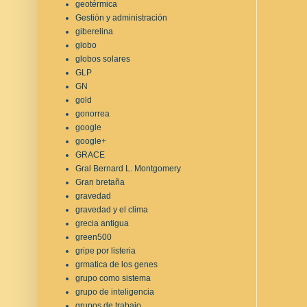
geotérmica
Gestión y administración
giberelina
globo
globos solares
GLP
GN
gold
gonorrea
google
google+
GRACE
Gral Bernard L. Montgomery
Gran bretaña
gravedad
gravedad y el clima
grecia antigua
green500
gripe por listeria
grmatica de los genes
grupo como sistema
grupo de inteligencia
grupos de trabajo