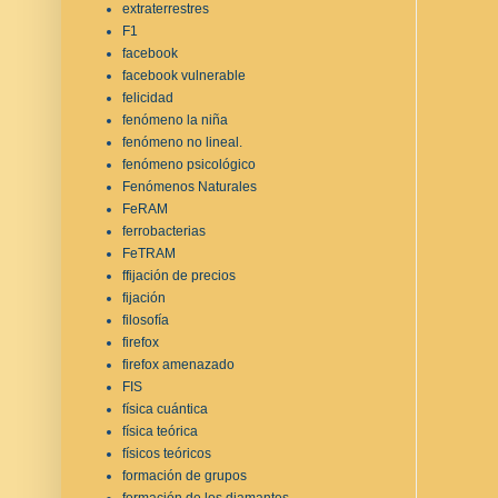
extraterrestres
F1
facebook
facebook vulnerable
felicidad
fenómeno la niña
fenómeno no lineal.
fenómeno psicológico
Fenómenos Naturales
FeRAM
ferrobacterias
FeTRAM
ffijación de precios
fijación
filosofía
firefox
firefox amenazado
FIS
física cuántica
física teórica
físicos teóricos
formación de grupos
formación de los diamantes