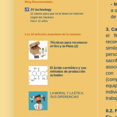
Blog Recomendado:
- 
a 
JV technology
11 claves para que no le timen en Internet
de 
según los hackers
Hace 11 años
3. C
Los 10 artículos populares de la semana:
el f
recom
Técnicas para reconocer
el Oro y la Plata (2)
simil
perso
sacri
asoci
El ácido carmínico y sus
métodos de producción
con 
actuales
(com
equi
indi
LA MORAL Y LA ÉTICA.
SUS DIFERENCIAS
traba
II.2.
E
n g