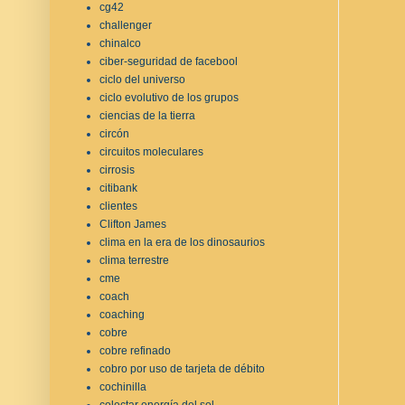
cg42
challenger
chinalco
ciber-seguridad de facebool
ciclo del universo
ciclo evolutivo de los grupos
ciencias de la tierra
circón
circuitos moleculares
cirrosis
citibank
clientes
Clifton James
clima en la era de los dinosaurios
clima terrestre
cme
coach
coaching
cobre
cobre refinado
cobro por uso de tarjeta de débito
cochinilla
colectar energía del sol