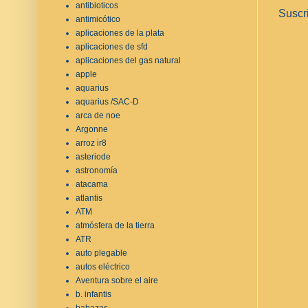
antibioticos
Suscr
antimicótico
aplicaciones de la plata
aplicaciones de sfd
aplicaciones del gas natural
apple
aquarius
aquarius /SAC-D
arca de noe
Argonne
arroz ir8
asteriode
astronomía
atacama
atlantis
ATM
atmósfera de la tierra
ATR
auto plegable
autos eléctrico
Aventura sobre el aire
b. infantis
babazas