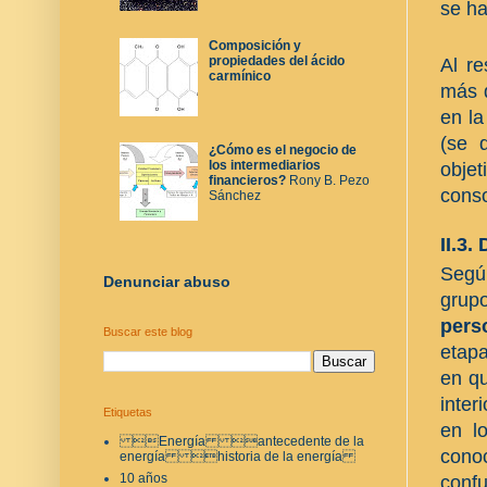
se ha
Composición y
propiedades del ácido
Al r
carmínico
más 
en la
(se 
¿Cómo es el negocio de
los intermediarios
objet
financieros?
Rony B. Pezo
conso
Sánchez
II.3.
Segú
Denunciar abuso
grup
pers
Buscar este blog
etapa
en qu
inter
Etiquetas
en l
Energía antecedente de la
cono
energía historia de la energía
10 años
confu