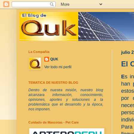
La Compañia
julio 
QUK
El 
Ver todo mi perfil
E
s i
han 
TEMATICA DE NUESTRO BLOG
esto
Dentro de nuestra misión, nuestro blog
alcanzara información, conocimiento,
por 
opiniones, aportes y soluciones a la
nece
problemática que el desarrollo y la época,
nos imponen.
pers
indiv
Cuidado de Mascotas - Pet Care
Para
llegu