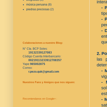
inter
música peruana
(8)
- 
piedras preciosas
(2)
tip
- 
pe
- 
ent
qu
Colaboraciones a nuestro Blog:
N° Cta. BCP Soles:
19132339127083
2. P
Código Cuenta Interbancario:
las 
00219113233912708357
Yape 
965002875
deter
Correo:
- 
r.pezo.quk@gmail.com
vi
- 
Nuestros Fans y Amigos que nos siguen:
so
est
- 
Recomiendanos en Google+ :
sa