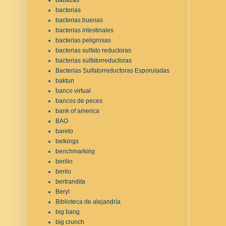
bacterias
bacterias buenas
bacterias intestinales
bacterias peligrosas
bacterias sulfato reductoras
bacterias sulfatorreductoras
Bacterias Sulfatorreductoras Esporuladas
baktun
banco virtual
bancos de peces
bank of america
BAO
bareto
belkings
benchmarking
berilio
berilo
bertrandita
Beryl
Biblioteca de alejandría
big bang
big crunch