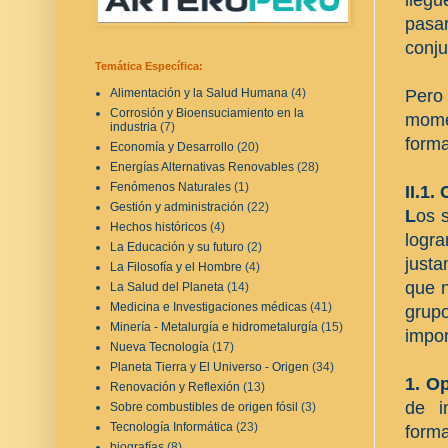
pasa
conju
Temática Específica:
Pero
Alimentación y la Salud Humana
(4)
Corrosión y Bioensuciamiento en la
mome
industria
(7)
forma
Economía y Desarrollo
(20)
Energías Alternativas Renovables
(28)
Fenómenos Naturales
(1)
II.1
Gestión y administración
(22)
L
os 
Hechos históricos
(4)
logra
La Educación y su futuro
(2)
just
La Filosofía y el Hombre
(4)
que n
La Salud del Planeta
(14)
Medicina e Investigaciones médicas
(41)
grup
Minería - Metalurgía e hidrometalurgía
(15)
impor
Nueva Tecnología
(17)
Planeta Tierra y El Universo - Origen
(34)
1. O
Renovación y Reflexión
(13)
de i
Sobre combustibles de origen fósil
(3)
Tecnología Informática
(23)
forma
biografías
(8)