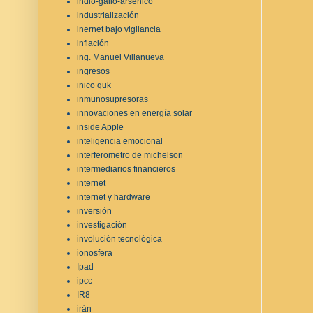
indio-galio-arsénico
industrialización
inernet bajo vigilancia
inflación
ing. Manuel Villanueva
ingresos
inico quk
inmunosupresoras
innovaciones en energía solar
inside Apple
inteligencia emocional
interferometro de michelson
intermediarios financieros
internet
internet y hardware
inversión
investigación
involución tecnológica
ionosfera
Ipad
ipcc
IR8
irán