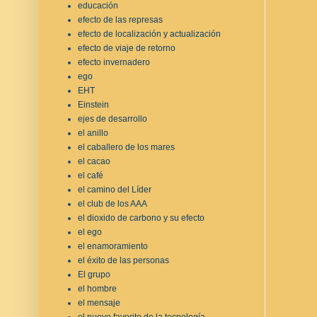
educación
efecto de las represas
efecto de localización y actualización
efecto de viaje de retorno
efecto invernadero
ego
EHT
Einstein
ejes de desarrollo
el anillo
el caballero de los mares
el cacao
el café
el camino del Líder
el club de los AAA
el dioxido de carbono y su efecto
el ego
el enamoramiento
el éxito de las personas
El grupo
el hombre
el mensaje
el nuevo favorito de la tecnología