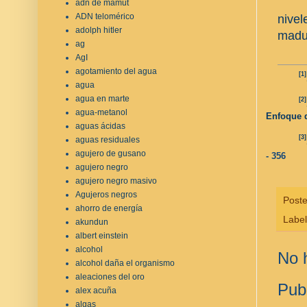
adn de mamut
ADN telomérico
nivel
adolph hitler
madur
ag
AgI
agotamiento del agua
[1]
agua
agua en marte
[2]
agua-metanol
Enfoque d
aguas ácidas
[3]
aguas residuales
agujero de gusano
- 356
agujero negro
agujero negro masivo
Agujeros negros
Post
ahorro de energía
Labe
akundun
albert einstein
alcohol
No 
alcohol daña el organismo
aleaciones del oro
Pub
alex acuña
algas