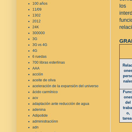
100 años
los 
11/09
inte
1302
func
2012
relac
24K
300000
3G
GRA
3G vs 4G
4G
6 ruedas
700 libras esterlinas
Relac
AAA
one
acción
pers
aceite de oliva
nale
aceleración de la expansión del universo
Func
ácido carmínico
one
acv
del
adaptación ante reducción de agua
traba
adenina
o,
Adipotide
tarea
administraciónn
adn