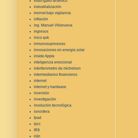
indio-galio-arsénico
industrialización
inernet bajo vigilancia
inflación
ing. Manuel Villanueva
ingresos
inico quk
inmunosupresoras
innovaciones en energía solar
inside Apple
inteligencia emocional
interferometro de michelson
intermediarios financieros
internet
internet y hardware
inversión
investigación
involución tecnológica
ionosfera
Ipad
ipcc
IR8
irán