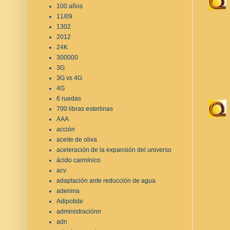
100 años
11/09
1302
2012
24K
300000
3G
3G vs 4G
4G
6 ruedas
700 libras esterlinas
AAA
acción
aceite de oliva
aceleración de la expansión del universo
ácido carmínico
acv
adaptación ante reducción de agua
adenina
Adipotide
administraciónn
adn