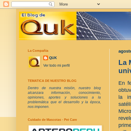
La Compañia
agosto
QUK
La 
Ver todo mi perfil
uni
TEMATICA DE NUESTRO BLOG
En f
Dentro de nuestra misión, nuestro blog
obtu
alcanzara información, conocimiento,
la i
opiniones, aportes y soluciones a la
problemática que el desarrollo y la época,
saté
nos imponen.
Micr
reve
Cuidado de Mascotas - Pet Care
prim