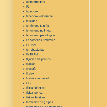
extraterrestres
F1
facebook
facebook vulnerable
felicidad
fenómeno la niña
fenómeno no lineal.
fenómeno psicológico
Fenómenos Naturales
FeRAM
ferrobacterias
FeTRAM
ffijación de precios
fijación
filosofía
firefox
firefox amenazado
FIS
física cuántica
física teórica
físicos teóricos
formación de grupos
formación de los diamantes