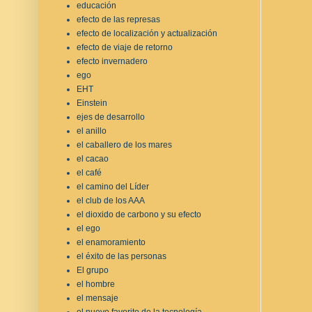
educación
efecto de las represas
efecto de localización y actualización
efecto de viaje de retorno
efecto invernadero
ego
EHT
Einstein
ejes de desarrollo
el anillo
el caballero de los mares
el cacao
el café
el camino del Líder
el club de los AAA
el dioxido de carbono y su efecto
el ego
el enamoramiento
el éxito de las personas
El grupo
el hombre
el mensaje
el nuevo favorito de la tecnología