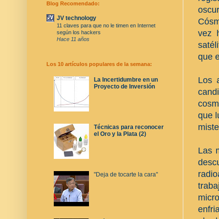
Blog Recomendado:
oscur
JV technology
Cósmi
11 claves para que no le timen en Internet
vez 
según los hackers
Hace 11 años
satél
que 
Los 10 artículos populares de la semana:
Los 
La Incertidumbre en un
Proyecto de Inversión
cand
cosmo
que l
miste
Técnicas para reconocer
el Oro y la Plata (2)
Las 
desc
radi
"Deja de tocarte la cara"
trab
micr
enfr