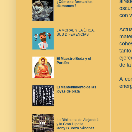
alre
¿Cómo se forman los
diamantes?
oscu
con v
Actu
LA MORAL Y LA ÉTICA.
SUS DIFERENCIAS
mater
cohes
tanto
ejerc
El Maestro Buda y el
Perdón
de la
A co
energ
El Mantenimiento de las
joyas de plata
La Biblioteca de Alejandría
y la Gran Hipatia
Rony B. Pezo Sánchez