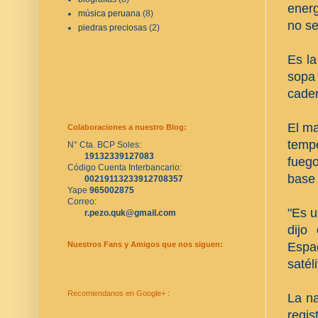
energ
música peruana
(8)
no se
piedras preciosas
(2)
Es la
sopa
caden
El ma
Colaboraciones a nuestro Blog:
temp
N° Cta. BCP Soles:
19132339127083
fueg
Código Cuenta Interbancario:
base 
00219113233912708357
Yape 
965002875
Correo:
"Es u
r.pezo.quk@gmail.com
dijo
Espac
Nuestros Fans y Amigos que nos siguen:
satél
Recomiendanos en Google+ :
La na
regi