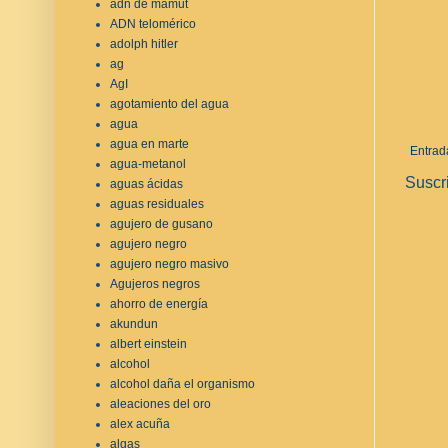
adn de mamut
ADN telomérico
adolph hitler
ag
AgI
agotamiento del agua
agua
agua en marte
Entrad
agua-metanol
Suscr
aguas ácidas
aguas residuales
agujero de gusano
agujero negro
agujero negro masivo
Agujeros negros
ahorro de energía
akundun
albert einstein
alcohol
alcohol daña el organismo
aleaciones del oro
alex acuña
algas