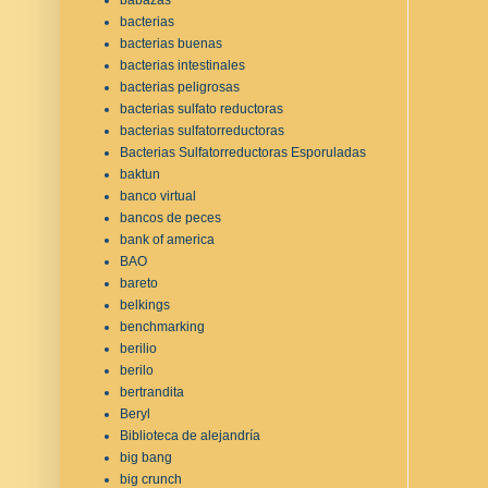
bacterias
bacterias buenas
bacterias intestinales
bacterias peligrosas
bacterias sulfato reductoras
bacterias sulfatorreductoras
Bacterias Sulfatorreductoras Esporuladas
baktun
banco virtual
bancos de peces
bank of america
BAO
bareto
belkings
benchmarking
berilio
berilo
bertrandita
Beryl
Biblioteca de alejandría
big bang
big crunch