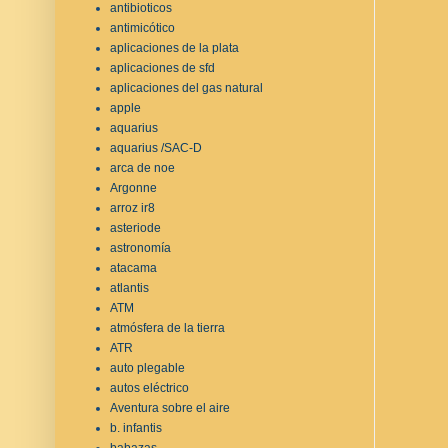
antibioticos
antimicótico
aplicaciones de la plata
aplicaciones de sfd
aplicaciones del gas natural
apple
aquarius
aquarius /SAC-D
arca de noe
Argonne
arroz ir8
asteriode
astronomía
atacama
atlantis
ATM
atmósfera de la tierra
ATR
auto plegable
autos eléctrico
Aventura sobre el aire
b. infantis
babazas