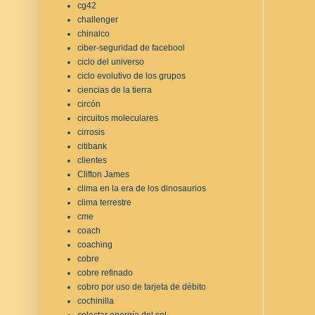
cg42
challenger
chinalco
ciber-seguridad de facebool
ciclo del universo
ciclo evolutivo de los grupos
ciencias de la tierra
circón
circuitos moleculares
cirrosis
citibank
clientes
Clifton James
clima en la era de los dinosaurios
clima terrestre
cme
coach
coaching
cobre
cobre refinado
cobro por uso de tarjeta de débito
cochinilla
colectar energía del sol