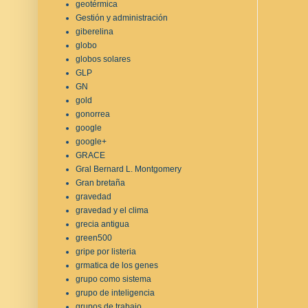
geotérmica
Gestión y administración
giberelina
globo
globos solares
GLP
GN
gold
gonorrea
google
google+
GRACE
Gral Bernard L. Montgomery
Gran bretaña
gravedad
gravedad y el clima
grecia antigua
green500
gripe por listeria
grmatica de los genes
grupo como sistema
grupo de inteligencia
grupos de trabajo