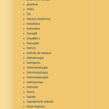
guanina
H041
H2
Hechos históricos
heliofísica
heliosfera
hematiti
hepatitis c
herceptin
HHV-6
Hidrato de metano
hidroenergía
hidrogeno
hidrometalurgia
hidrometalúrgia
hidrometalurgíia
hidroponíaa
hidroxilo
hierro
hipatia
hipertensión arterial
hiram bigham