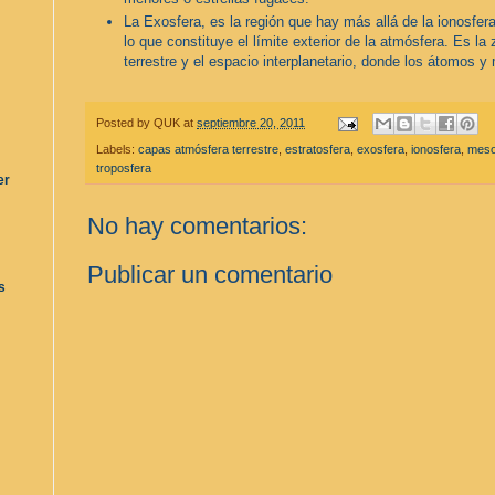
La Exosfera, es la región que hay más allá de la ionosfer
lo que constituye el límite exterior de la atmósfera. Es la
terrestre y el espacio interplanetario, donde los átomos 
Posted by
QUK
at
septiembre 20, 2011
Labels:
capas atmósfera terrestre
,
estratosfera
,
exosfera
,
ionosfera
,
meso
troposfera
er
No hay comentarios:
Publicar un comentario
s