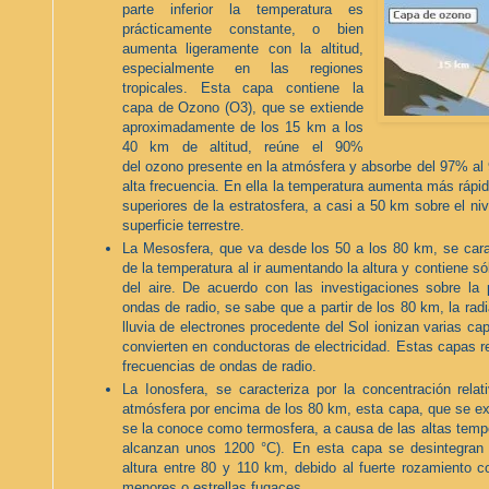
parte inferior la temperatura es
prácticamente constante, o bien
aumenta ligeramente con la altitud,
especialmente en las regiones
tropicales. Esta capa contiene la
capa de Ozono (O3), que se extiende
aproximadamente de los 15 km a los
40 km de altitud, reúne el 90%
del ozono presente en la atmósfera y absorbe del 97% al 9
alta frecuencia. En ella la temperatura aumenta más rápid
superiores de la estratosfera, a casi a 50 km sobre el nive
superficie terrestre.
La Mesosfera, que va desde los 50 a los 80 km, se car
de la temperatura al ir aumentando la altura y
contiene só
del aire. De acuerdo con las investigaciones sobre la 
ondas de radio, se sabe que a partir de los 80 km, la radia
lluvia de electrones procedente del Sol ionizan varias ca
convierten en conductoras de electricidad. Estas capas ref
frecuencias de ondas de radio.
La Ionosfera, se caracteriza por la concentración rela
atmósfera por encima de los 80 km, esta capa, que se e
se la conoce como termosfera, a causa de las altas tempe
alcanzan unos 1200 °C). En esta capa se desintegran 
altura entre 80 y 110 km, debido al fuerte rozamiento c
menores o estrellas fugaces.