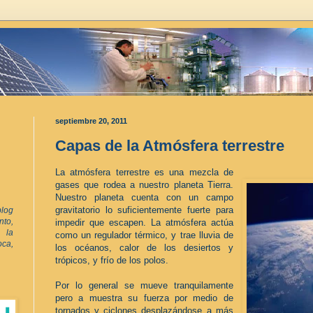
septiembre 20, 2011
Capas de la Atmósfera terrestre
La atmósfera terrestre es una mezcla de
gases que rodea a nuestro planeta Tierra.
Nuestro planeta cuenta con un campo
gravitatorio lo suficientemente fuerte para
log
to,
impedir que escapen. La atmósfera actúa
 la
como un regulador térmico, y trae lluvia de
oca,
los océanos, calor de los desiertos y
trópicos, y frío de los polos.
Por lo general se mueve tranquilamente
pero a muestra su fuerza por medio de
tornados y ciclones desplazándose a más