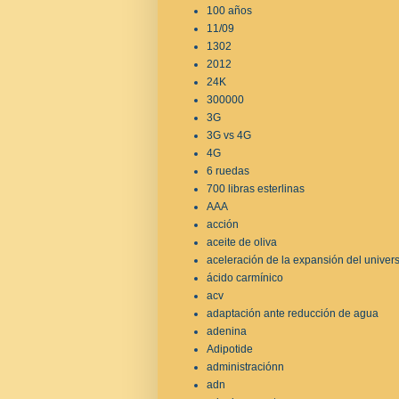
100 años
11/09
1302
2012
24K
300000
3G
3G vs 4G
4G
6 ruedas
700 libras esterlinas
AAA
acción
aceite de oliva
aceleración de la expansión del univer
ácido carmínico
acv
adaptación ante reducción de agua
adenina
Adipotide
administraciónn
adn