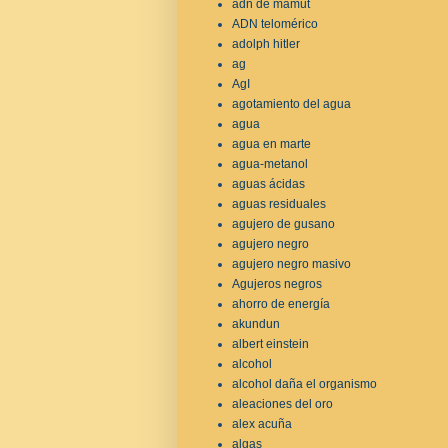
adn de mamut
ADN telomérico
adolph hitler
ag
AgI
agotamiento del agua
agua
agua en marte
agua-metanol
aguas ácidas
aguas residuales
agujero de gusano
agujero negro
agujero negro masivo
Agujeros negros
ahorro de energía
akundun
albert einstein
alcohol
alcohol daña el organismo
aleaciones del oro
alex acuña
algas