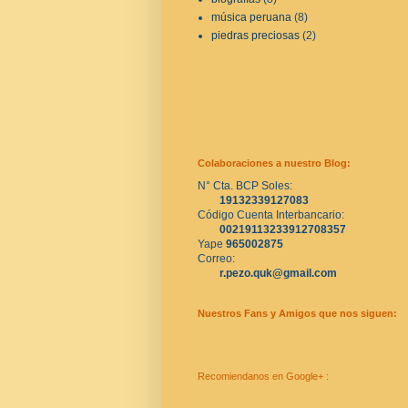
música peruana
(8)
piedras preciosas
(2)
Colaboraciones a nuestro Blog:
N° Cta. BCP Soles:
19132339127083
Código Cuenta Interbancario:
00219113233912708357
Yape 
965002875
Correo:
r.pezo.quk@gmail.com
Nuestros Fans y Amigos que nos siguen:
Recomiendanos en Google+ :