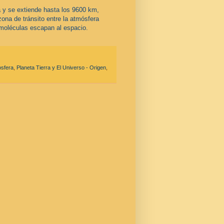
a y se extiende hasta los 9600 km,
 zona de tránsito entre la atmósfera
y moléculas escapan al espacio.
sfera
,
Planeta Tierra y El Universo - Origen
,