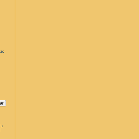
e
ezo
la
a