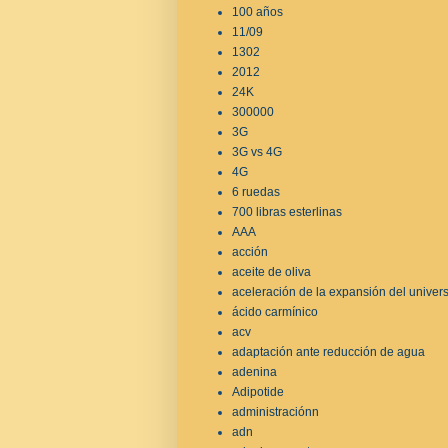
100 años
11/09
1302
2012
24K
300000
3G
3G vs 4G
4G
6 ruedas
700 libras esterlinas
AAA
acción
aceite de oliva
aceleración de la expansión del univer
ácido carmínico
acv
adaptación ante reducción de agua
adenina
Adipotide
administraciónn
adn