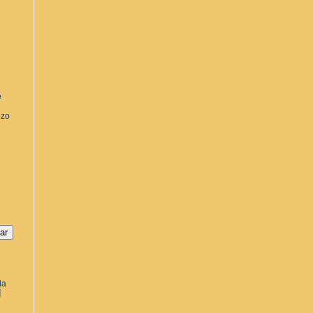
e
ezo
la
a