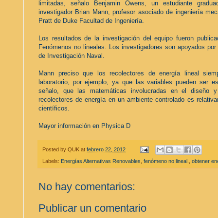
limitadas, señalo Benjamin Owens, un estudiante graduad
investigador Brian Mann, profesor asociado de ingeniería mec
Pratt de Duke Facultad de Ingeniería.
Los resultados de la investigación del equipo fueron public
Fenómenos no lineales. Los investigadores son apoyados por l
de Investigación Naval.
Mann preciso que los recolectores de energía lineal sie
laboratorio, por ejemplo, ya que las variables pueden ser es
señalo, que las matemáticas involucradas en el diseño y
recolectores de energía en un ambiente controlado es relativa
científicos.
Mayor información en
Physica D
Posted by
QUK
at
febrero 22, 2012
Labels:
Energías Alternativas Renovables
,
fenómeno no lineal.
,
obtener en
No hay comentarios:
Publicar un comentario