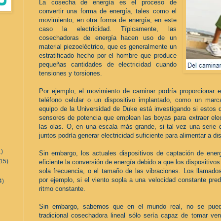
La cosecha de energía es el proceso de
convertir una forma de energía, tales como el
movimiento, en otra forma de energía, en este
caso la electricidad. Típicamente, las
cosechadoras de energía hacen uso de un
material piezoeléctrico, que es generalmente un
estratificado hecho por el hombre que produce
pequeñas cantidades de electricidad cuando
tensiones y torsiones.
Por ejemplo, el movimiento de caminar podría proporcionar el
teléfono celular o un dispositivo implantado, como un marca
equipo de la Universidad de Duke está investigando si estos d
sensores de potencia que emplean las boyas para extraer elec
las olas. O, en una escala más grande, si tal vez una serie d
juntos podría generar electricidad suficiente para alimentar a d
1)
Sin embargo, los actuales dispositivos de captación de ene
(15)
eficiente la conversión de energía debido a que los dispositivo
sola frecuencia, o el tamaño de las vibraciones. Los llamados 
por ejemplo, si el viento sopla a una velocidad constante pr
4)
ritmo constante.
Sin embargo, sabemos que en el mundo real, no se puede 
tradicional cosechadora lineal sólo sería capaz de tomar v