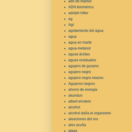
adn de mamut
ADN telomérico
adolph hitler
ag
AgI
agotamiento del agua
agua
agua en marte
agua-metanol
aguas ácidas
aguas residuales
agujero de gusano
agujero negro
agujero negro masivo
Agujeros negros
ahorro de energía
akundun
albert einstein
alcohol
alcohol daña el organismo
aleaciones del oro
alex acuña
algas