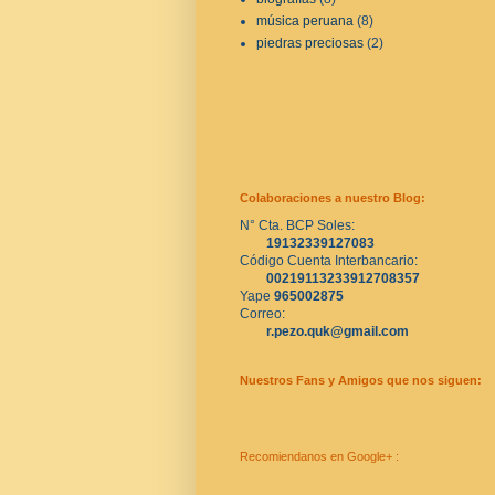
música peruana
(8)
piedras preciosas
(2)
Colaboraciones a nuestro Blog:
N° Cta. BCP Soles:
19132339127083
Código Cuenta Interbancario:
00219113233912708357
Yape 
965002875
Correo:
r.pezo.quk@gmail.com
Nuestros Fans y Amigos que nos siguen:
Recomiendanos en Google+ :