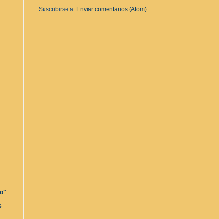
Suscribirse a:
Enviar comentarios (Atom)
s
ro"
s