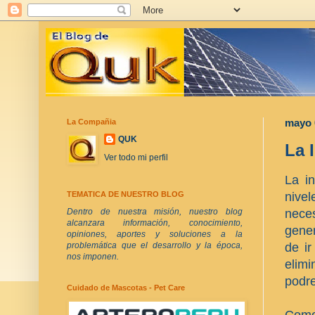
La Compañia
mayo 
QUK
La 
Ver todo mi perfil
La i
nivel
TEMATICA DE NUESTRO BLOG
nece
Dentro de nuestra misión, nuestro blog
alcanzara información, conocimiento,
gener
opiniones, aportes y soluciones a la
de i
problemática que el desarrollo y la época,
nos imponen.
elim
podre
Cuidado de Mascotas - Pet Care
Como 