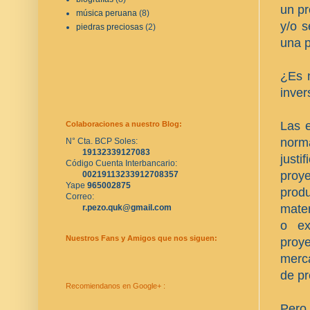
un pr
música peruana
(8)
y/o s
piedras preciosas
(2)
una p
¿Es n
inver
Las e
Colaboraciones a nuestro Blog:
norm
N° Cta. BCP Soles:
19132339127083
justi
Código Cuenta Interbancario:
proy
00219113233912708357
Yape 
965002875
produ
Correo:
mater
r.pezo.quk@gmail.com
o ex
Nuestros Fans y Amigos que nos siguen:
proye
merca
de pr
Recomiendanos en Google+ :
Pero 