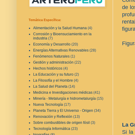
de lo
prof
Temática Específica:
renta
figur
Alimentación y la Salud Humana
(4)
Corrosión y Bioensuciamiento en la
industria
(7)
Figur
Economía y Desarrollo
(20)
Energías Alternativas Renovables
(28)
Fenómenos Naturales
(1)
Gestión y administración
(22)
Hechos históricos
(4)
La Educación y su futuro
(2)
La Filosofía y el Hombre
(4)
La Salud del Planeta
(14)
Medicina e Investigaciones médicas
(41)
Minería - Metalurgía e hidrometalurgía
(15)
Nueva Tecnología
(17)
Planeta Tierra y El Universo - Origen
(34)
Renovación y Reflexión
(13)
Sobre combustibles de origen fósil
(3)
La G
Tecnología Informática
(23)
Si la
biografías
(8)