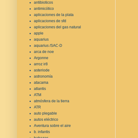
antibioticos
antimicótico
aplicaciones de la plata
aplicaciones de sfd
aplicaciones del gas natural
apple
aquarius
aquarius /SAC-D
arca de noe
Argonne
arroz ir8
asteriode
astronomía
atacama
atlantis
ATM
atmósfera de la tierra
ATR
auto plegable
autos eléctrico
Aventura sobre el aire
b. infantis
babazas