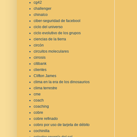
cg42
challenger
chinalco
ciber-seguridad de facebool
ciclo del universo
ciclo evolutivo de los grupos
ciencias de la tierra
circón
circuitos moleculares
cirrosis
citibank
clientes
Clifton James
clima en la era de los dinosaurios
clima terrestre
cme
coach
coaching
cobre
cobre refinado
cobro por uso de tarjeta de débito
cochinilla
colectar energía del sol