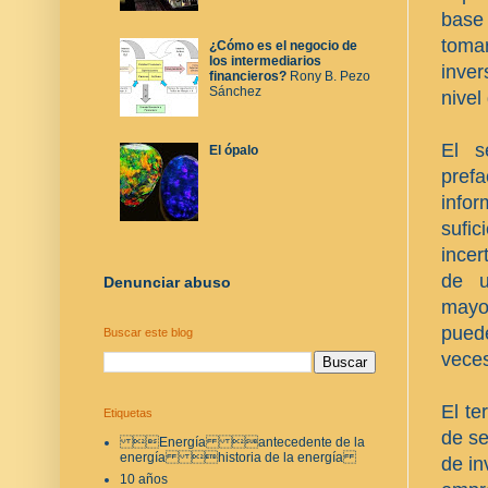
base 
toma
¿Cómo es el negocio de
los intermediarios
inver
financieros?
Rony B. Pezo
Sánchez
nive
El s
El ópalo
prefa
info
sufi
incer
de u
Denunciar abuso
mayo
puede
Buscar este blog
veces
El te
Etiquetas
de se
Energía antecedente de la
energía historia de la energía
de in
10 años