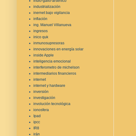
indio-galio-arsénico
industrialización
inernet bajo vigilancia
inflación
ing. Manuel Villanueva
ingresos
inico quk
inmunosupresoras
innovaciones en energía solar
inside Apple
inteligencia emocional
interferometro de michelson
intermediarios financieros
internet
internet y hardware
inversión
investigación
involución tecnológica
ionosfera
Ipad
ipcc
IR8
irán