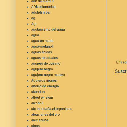
adn de mamut
ADN telomérico
adolph hitler
ag
AgI
agotamiento del agua
agua
agua en marte
agua-metanol
aguas ácidas
aguas residuales
Entrad
agujero de gusano
agujero negro
Suscr
agujero negro masivo
Agujeros negros
ahorro de energía
akundun
albert einstein
alcohol
alcohol daña el organismo
aleaciones del oro
alex acuña
algas