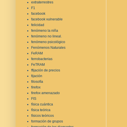
extraterrestres
F1
facebook
facebook vulnerable
felicidad
fenómeno la niña
fenómeno no lineal.
fenómeno psicológico
Fenómenos Naturales
FeRAM
ferrobacterias
FeTRAM
ffijación de precios
fijación
filosofía
firefox
firefox amenazado
FIS
física cuántica
física teórica
físicos teóricos
formación de grupos
formación de los diamantes