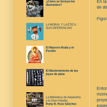
En la
¿Cómo se forman los
diamantes?
de de
Figur
LA MORAL Y LA ÉTICA.
SUS DIFERENCIAS
El Maestro Buda y el
Perdón
El Mantenimiento de las
joyas de plata
Enton
momen
La Biblioteca de Alejandría
proy
y la Gran Hipatia
Rony B. Pezo Sánchez
exper