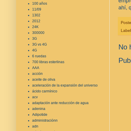
empre
100 años
ahí, 
11/09
1302
2012
Post
24K
Labe
300000
3G
3G vs 4G
No 
4G
6 ruedas
Pub
700 libras esterlinas
AAA
acción
aceite de oliva
aceleración de la expansión del universo
ácido carmínico
acv
adaptación ante reducción de agua
adenina
Adipotide
administraciónn
adn