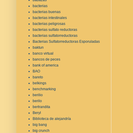
bacterias
bacterias buenas
bacterias intestinales
bacterias peligrosas
bacterias sulfato reductoras
bacterias sulfatorreductoras
Bacterias Sulfatorreductoras Esporuladas
baktun
banco virtual
bancos de peces
bank of america
BAO
bareto
belkings
benchmarking
berilio
berilo
bertrandita
Beryl
Biblioteca de alejandría
big bang
big crunch