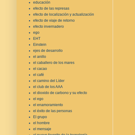
educación
efecto de las represas
efecto de localización y actualización
efecto de viaje de retorno
efecto invernadero
ego
EHT
Einstein
ejes de desarrollo
el anillo
el caballero de los mares
el cacao
el café
el camino del Líder
el club de los AAA
el dioxido de carbono y su efecto
el ego
el enamoramiento
el éxito de las personas
El grupo
el hombre
el mensaje
el nuevo favorito de la tecnología