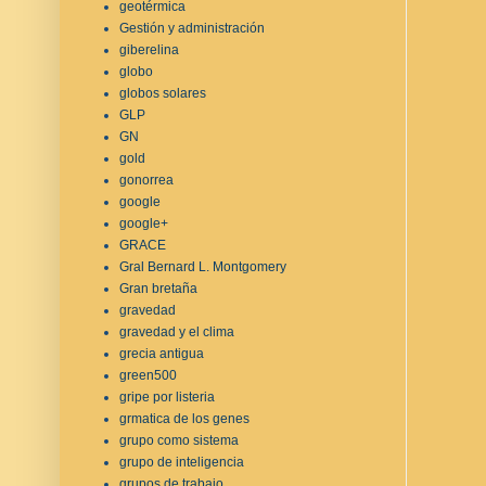
geotérmica
Gestión y administración
giberelina
globo
globos solares
GLP
GN
gold
gonorrea
google
google+
GRACE
Gral Bernard L. Montgomery
Gran bretaña
gravedad
gravedad y el clima
grecia antigua
green500
gripe por listeria
grmatica de los genes
grupo como sistema
grupo de inteligencia
grupos de trabajo