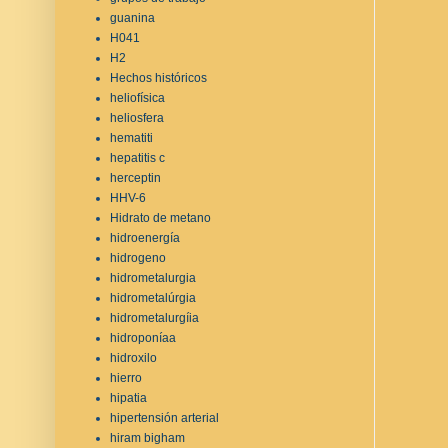
guanina
H041
H2
Hechos históricos
heliofísica
heliosfera
hematiti
hepatitis c
herceptin
HHV-6
Hidrato de metano
hidroenergía
hidrogeno
hidrometalurgia
hidrometalúrgia
hidrometalurgíia
hidroponíaa
hidroxilo
hierro
hipatia
hipertensión arterial
hiram bigham