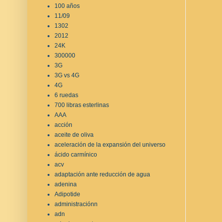
100 años
11/09
1302
2012
24K
300000
3G
3G vs 4G
4G
6 ruedas
700 libras esterlinas
AAA
acción
aceite de oliva
aceleración de la expansión del universo
ácido carmínico
acv
adaptación ante reducción de agua
adenina
Adipotide
administraciónn
adn