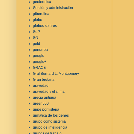
geotérmica
Gestión y administración
giberelina
globo
globos solares
GLP
GN
gold
gonorrea
google
google+
GRACE
Gral Bernard L. Montgomery
Gran bretaña
gravedad
gravedad y el clima
grecia antigua
green500
gripe por listeria
grmatica de los genes
grupo como sistema
grupo de inteligencia
grupos de trabajo