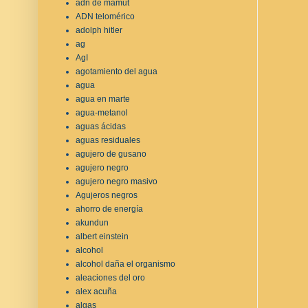
adn de mamut
ADN telomérico
adolph hitler
ag
AgI
agotamiento del agua
agua
agua en marte
agua-metanol
aguas ácidas
aguas residuales
agujero de gusano
agujero negro
agujero negro masivo
Agujeros negros
ahorro de energía
akundun
albert einstein
alcohol
alcohol daña el organismo
aleaciones del oro
alex acuña
algas