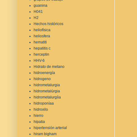
guanina
H041
H2
Hechos históricos
heliofísica
heliosfera
hematiti
hepatitis c
herceptin
HHV-6
Hidrato de metano
hidroenergía
hidrogeno
hidrometalurgia
hidrometalúrgia
hidrometalurgíia
hidroponíaa
hidroxilo
hierro
hipatia
hipertensión arterial
hiram bigham