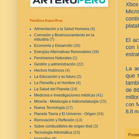
Xbox
Micro
cont
Temática Específica:
plata
Alimentación y la Salud Humana
(4)
Corrosión y Bioensuciamiento en la
El ac
industria
(7)
Economía y Desarrollo
(20)
con 
Energías Alternativas Renovables
(28)
estra
Fenómenos Naturales
(1)
Gestión y administración
(22)
La ad
Hechos históricos
(4)
que 
La Educación y su futuro
(2)
tambi
La Filosofía y el Hombre
(4)
de 86
La Salud del Planeta
(14)
Medicina e Investigaciones médicas
(41)
millo
Minería - Metalurgía e hidrometalurgía
(15)
con M
Nueva Tecnología
(17)
8.8 m
Planeta Tierra y El Universo - Origen
(34)
Renovación y Reflexión
(13)
Sobre combustibles de origen fósil
(3)
Tecnología Informática
(23)
Post
biografías
(8)