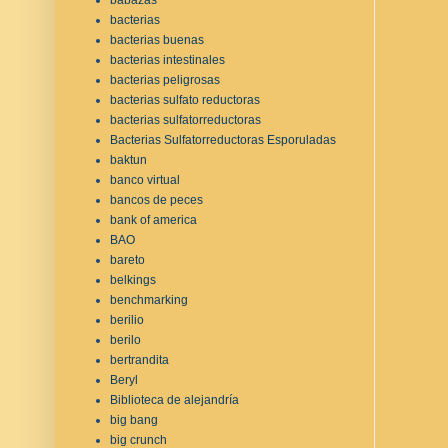
bacterias
bacterias buenas
bacterias intestinales
bacterias peligrosas
bacterias sulfato reductoras
bacterias sulfatorreductoras
Bacterias Sulfatorreductoras Esporuladas
baktun
banco virtual
bancos de peces
bank of america
BAO
bareto
belkings
benchmarking
berilio
berilo
bertrandita
Beryl
Biblioteca de alejandría
big bang
big crunch