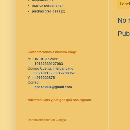
Labe
música peruana
(8)
piedras preciosas
(2)
No 
Pub
Colaboraciones a nuestro Blog:
N° Cta. BCP Soles:
19132339127083
Código Cuenta Interbancario:
00219113233912708357
Yape 
965002875
Correo:
r.pezo.quk@gmail.com
Nuestros Fans y Amigos que nos siguen:
Recomiendanos en Google+ :