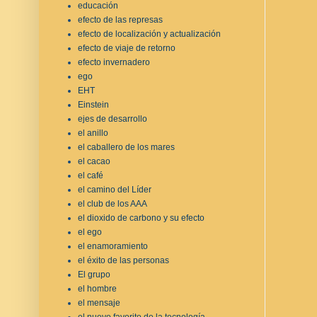
educación
efecto de las represas
efecto de localización y actualización
efecto de viaje de retorno
efecto invernadero
ego
EHT
Einstein
ejes de desarrollo
el anillo
el caballero de los mares
el cacao
el café
el camino del Líder
el club de los AAA
el dioxido de carbono y su efecto
el ego
el enamoramiento
el éxito de las personas
El grupo
el hombre
el mensaje
el nuevo favorito de la tecnología