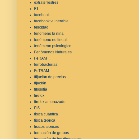
extraterrestres
F1
facebook
facebook vulnerable
felicidad
fenómeno la niña
fenómeno no lineal.
fenómeno psicológico
Fenómenos Naturales
FeRAM
ferrobacterias
FeTRAM
ffijación de precios
fijación
filosofía
firefox
firefox amenazado
FIS
física cuántica
física teórica
físicos teóricos
formación de grupos
formación de los diamantes