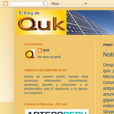
La Compañia
mayo 
QUK
Noti
Ver todo mi perfil
Desp
que
p
TEMATICA DE NUESTRO BLOG
Micro
Dentro de nuestra misión, nuestro blog
alcanzara información, conocimiento,
con
opiniones, aportes y soluciones a la
adqui
problemática que el desarrollo y la época,
nos imponen.
anun
giga
Cuidado de Mascotas - Pet Care
millo
Skype