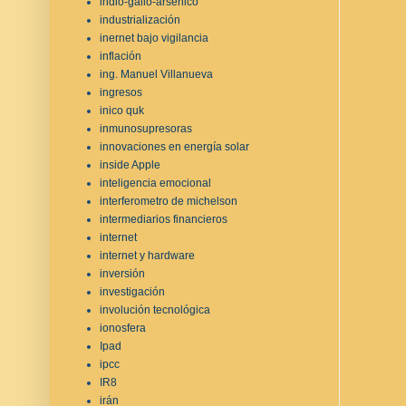
indio-galio-arsénico
industrialización
inernet bajo vigilancia
inflación
ing. Manuel Villanueva
ingresos
inico quk
inmunosupresoras
innovaciones en energía solar
inside Apple
inteligencia emocional
interferometro de michelson
intermediarios financieros
internet
internet y hardware
inversión
investigación
involución tecnológica
ionosfera
Ipad
ipcc
IR8
irán