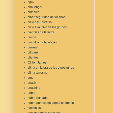
cg42
challenger
chinalco
ciber-seguridad de facebool
ciclo del universo
ciclo evolutivo de los grupos
ciencias de la tierra
circón
circuitos moleculares
cirrosis
citibank
clientes
Clifton James
clima en la era de los dinosaurios
clima terrestre
cme
coach
coaching
cobre
cobre refinado
cobro por uso de tarjeta de débito
cochinilla
colectar energía del sol