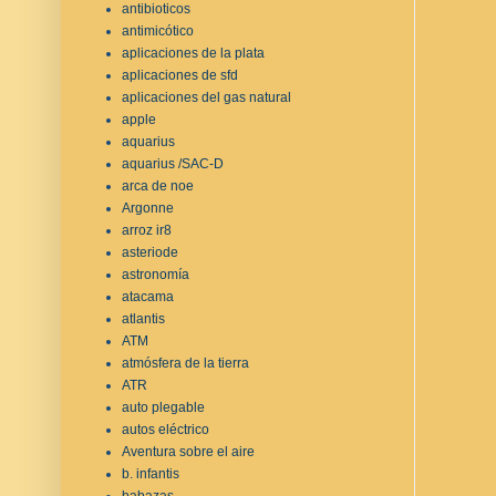
antibioticos
antimicótico
aplicaciones de la plata
aplicaciones de sfd
aplicaciones del gas natural
apple
aquarius
aquarius /SAC-D
arca de noe
Argonne
arroz ir8
asteriode
astronomía
atacama
atlantis
ATM
atmósfera de la tierra
ATR
auto plegable
autos eléctrico
Aventura sobre el aire
b. infantis
babazas