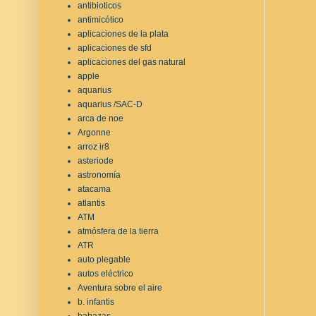
antibioticos
antimicótico
aplicaciones de la plata
aplicaciones de sfd
aplicaciones del gas natural
apple
aquarius
aquarius /SAC-D
arca de noe
Argonne
arroz ir8
asteriode
astronomía
atacama
atlantis
ATM
atmósfera de la tierra
ATR
auto plegable
autos eléctrico
Aventura sobre el aire
b. infantis
babazas