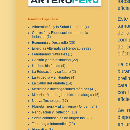
foto
efici
Este
Temática Específica:
tamañ
Alimentación y la Salud Humana
(4)
de a
Corrosión y Bioensuciamiento en la
industria
(7)
compo
Economía y Desarrollo
(20)
de c
Energías Alternativas Renovables
(28)
eléct
Fenómenos Naturales
(1)
Gestión y administración
(22)
La d
Hechos históricos
(4)
duran
La Educación y su futuro
(2)
La Filosofía y el Hombre
(4)
prel
La Salud del Planeta
(14)
catal
Medicina e Investigaciones médicas
(41)
con l
Minería - Metalurgía e hidrometalurgía
(15)
efici
Nueva Tecnología
(17)
Planeta Tierra y El Universo - Origen
(34)
Se r
Renovación y Reflexión
(13)
dispo
Sobre combustibles de origen fósil
(3)
en un
Tecnología Informática
(23)
biografías
(8)