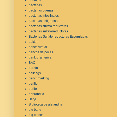
bacterias
bacterias buenas
bacterias intestinales
bacterias peligrosas
bacterias sulfato reductoras
bacterias sulfatorreductoras
Bacterias Sulfatorreductoras Esporuladas
baktun
banco virtual
bancos de peces
bank of america
BAO
bareto
belkings
benchmarking
berilio
berilo
bertrandita
Beryl
Biblioteca de alejandría
big bang
big crunch