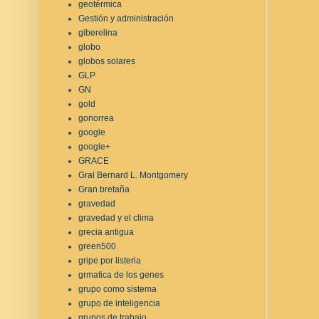
geotérmica
Gestión y administración
giberelina
globo
globos solares
GLP
GN
gold
gonorrea
google
google+
GRACE
Gral Bernard L. Montgomery
Gran bretaña
gravedad
gravedad y el clima
grecia antigua
green500
gripe por listeria
grmatica de los genes
grupo como sistema
grupo de inteligencia
grupos de trabajo