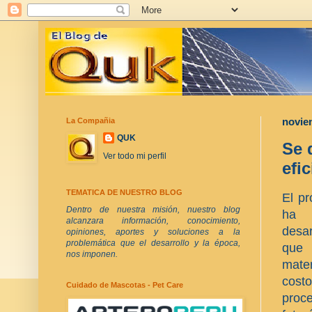
La Compañia
novie
QUK
Se 
Ver todo mi perfil
efi
TEMATICA DE NUESTRO BLOG
El pr
Dentro de nuestra misión, nuestro blog
ha 
alcanzara información, conocimiento,
desar
opiniones, aportes y soluciones a la
problemática que el desarrollo y la época,
que
nos imponen.
mate
cost
Cuidado de Mascotas - Pet Care
pro