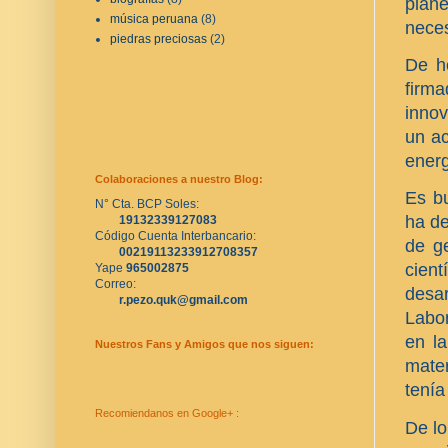
plane
música peruana
(8)
neces
piedras preciosas
(2)
De h
firma
inno
un ac
energ
Colaboraciones a nuestro Blog:
Es bu
N° Cta. BCP Soles:
ha de
19132339127083
Código Cuenta Interbancario:
de g
00219113233912708357
cien
Yape 
965002875
Correo:
desa
r.pezo.quk@gmail.com
Labor
en la
Nuestros Fans y Amigos que nos siguen:
mate
tenía
Recomiendanos en Google+ :
De lo