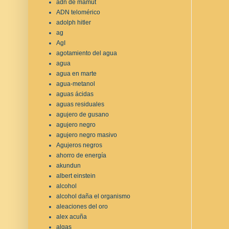
adn de mamut
ADN telomérico
adolph hitler
ag
AgI
agotamiento del agua
agua
agua en marte
agua-metanol
aguas ácidas
aguas residuales
agujero de gusano
agujero negro
agujero negro masivo
Agujeros negros
ahorro de energía
akundun
albert einstein
alcohol
alcohol daña el organismo
aleaciones del oro
alex acuña
algas