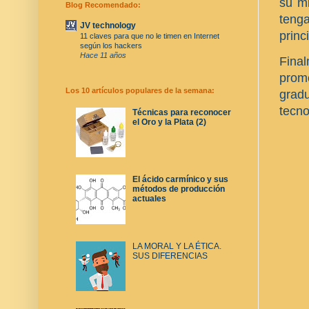
su mi
Blog Recomendado:
teng
JV technology
princ
11 claves para que no le timen en Internet
según los hackers
Hace 11 años
Fina
prome
Los 10 artículos populares de la semana:
grad
tecno
Técnicas para reconocer
el Oro y la Plata (2)
El ácido carmínico y sus
métodos de producción
actuales
LA MORAL Y LA ÉTICA.
SUS DIFERENCIAS