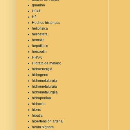
guanina
H041
H2
Hechos históricos
heliofísica
heliosfera
hematiti
hepatitis c
herceptin
HHV-6
Hidrato de metano
hidroenergía
hidrogeno
hidrometalurgia
hidrometalúrgia
hidrometalurgíia
hidroponíaa
hidroxilo
hierro
hipatia
hipertensión arterial
hiram bigham