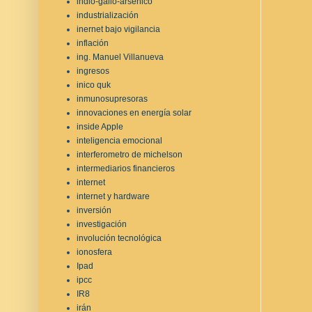
indio-galio-arsénico
industrialización
inernet bajo vigilancia
inflación
ing. Manuel Villanueva
ingresos
inico quk
inmunosupresoras
innovaciones en energía solar
inside Apple
inteligencia emocional
interferometro de michelson
intermediarios financieros
internet
internet y hardware
inversión
investigación
involución tecnológica
ionosfera
Ipad
ipcc
IR8
irán