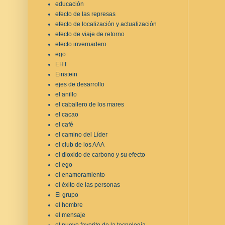
educación
efecto de las represas
efecto de localización y actualización
efecto de viaje de retorno
efecto invernadero
ego
EHT
Einstein
ejes de desarrollo
el anillo
el caballero de los mares
el cacao
el café
el camino del Líder
el club de los AAA
el dioxido de carbono y su efecto
el ego
el enamoramiento
el éxito de las personas
El grupo
el hombre
el mensaje
el nuevo favorito de la tecnología