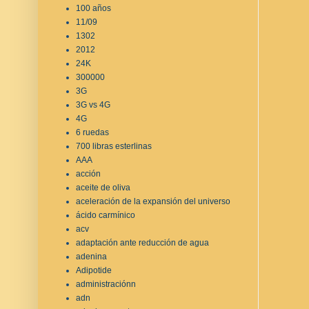
100 años
11/09
1302
2012
24K
300000
3G
3G vs 4G
4G
6 ruedas
700 libras esterlinas
AAA
acción
aceite de oliva
aceleración de la expansión del universo
ácido carmínico
acv
adaptación ante reducción de agua
adenina
Adipotide
administraciónn
adn