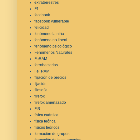
extraterrestres
F1
facebook
facebook vulnerable
felicidad
fenómeno la niña
fenómeno no lineal.
fenómeno psicológico
Fenómenos Naturales
FeRAM
ferrobacterias
FeTRAM
ffijación de precios
fijación
filosofía
firefox
firefox amenazado
FIS
física cuántica
física teórica
físicos teóricos
formación de grupos
formación de los diamantes