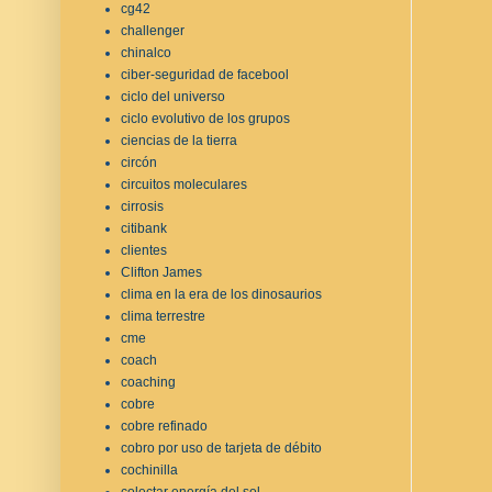
cg42
challenger
chinalco
ciber-seguridad de facebool
ciclo del universo
ciclo evolutivo de los grupos
ciencias de la tierra
circón
circuitos moleculares
cirrosis
citibank
clientes
Clifton James
clima en la era de los dinosaurios
clima terrestre
cme
coach
coaching
cobre
cobre refinado
cobro por uso de tarjeta de débito
cochinilla
colectar energía del sol