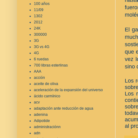
100 años
fuero
11/09
moléc
1302
2012
24K
El g
300000
mucho
3G
sosti
3G vs 4G
que e
4G
vez l
6 ruedas
700 libras esterlinas
sino 
AAA
acción
Los r
aceite de oliva
sobre
aceleración de la expansión del universo
Los r
ácido carmínico
cont
acv
sobre
adaptación ante reducción de agua
toda
adenina
acum
Adipotide
al pro
administraciónn
adn