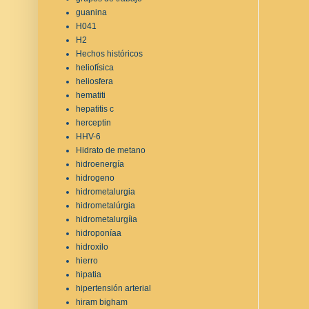
guanina
H041
H2
Hechos históricos
heliofísica
heliosfera
hematiti
hepatitis c
herceptin
HHV-6
Hidrato de metano
hidroenergía
hidrogeno
hidrometalurgia
hidrometalúrgia
hidrometalurgíia
hidroponíaa
hidroxilo
hierro
hipatia
hipertensión arterial
hiram bigham