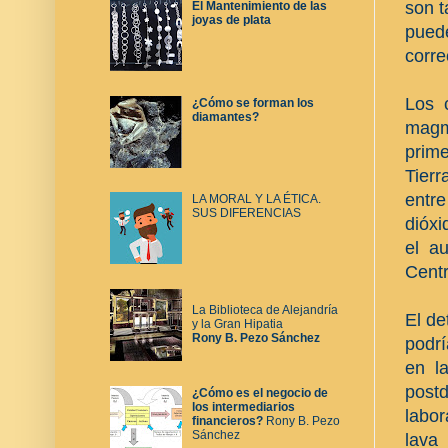
son t
El Mantenimiento de las
joyas de plata
puede
corre
Los c
¿Cómo se forman los
diamantes?
magm
prim
Tierr
entre
LA MORAL Y LA ÉTICA.
SUS DIFERENCIAS
dióx
el au
Centr
La Biblioteca de Alejandría
El de
y la Gran Hipatia
Rony B. Pezo Sánchez
podrí
en la
postd
¿Cómo es el negocio de
los intermediarios
labor
financieros?
Rony B. Pezo
Sánchez
lava