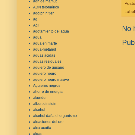
adn de mamut
Post
ADN telomérico
Labe
adolph hitler
ag
AgI
No 
agotamiento del agua
agua
Pub
agua en marte
agua-metanol
aguas ácidas
aguas residuales
agujero de gusano
agujero negro
agujero negro masivo
Agujeros negros
ahorro de energía
akundun
albert einstein
alcohol
alcohol daña el organismo
aleaciones del oro
alex acuña
algas