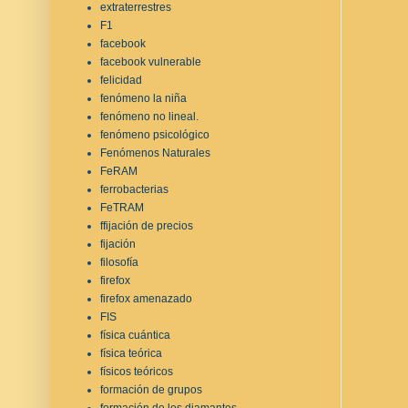
extraterrestres
F1
facebook
facebook vulnerable
felicidad
fenómeno la niña
fenómeno no lineal.
fenómeno psicológico
Fenómenos Naturales
FeRAM
ferrobacterias
FeTRAM
ffijación de precios
fijación
filosofía
firefox
firefox amenazado
FIS
física cuántica
física teórica
físicos teóricos
formación de grupos
formación de los diamantes