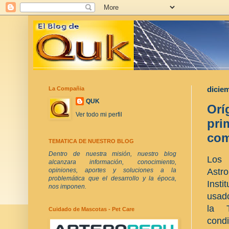
La Compañia
diciem
QUK
Orí
Ver todo mi perfil
pri
com
TEMATICA DE NUESTRO BLOG
Dentro de nuestra misión, nuestro blog
Los 
alcanzara información, conocimiento,
Astr
opiniones, aportes y soluciones a la
problemática que el desarrollo y la época,
Insti
nos imponen.
usado
la T
Cuidado de Mascotas - Pet Care
cond