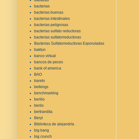
bacterias
bacterias buenas
bacterias intestinales
bacterias peligrosas
bacterias sulfato reductoras
bacterias sulfatorreductoras
Bacterias Sulfatorreductoras Esporuladas
baktun
banco virtual
bancos de peces
bank of america
BAO
bareto
belkings
benchmarking
berilio
berilo
bertrandita
Beryl
Biblioteca de alejandría
big bang
big crunch