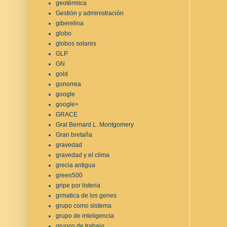
geotérmica
Gestión y administración
giberelina
globo
globos solares
GLP
GN
gold
gonorrea
google
google+
GRACE
Gral Bernard L. Montgomery
Gran bretaña
gravedad
gravedad y el clima
grecia antigua
green500
gripe por listeria
grmatica de los genes
grupo como sistema
grupo de inteligencia
grupos de trabajo