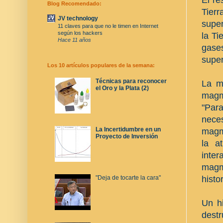
Blog Recomendado:
Tierr
JV technology
super
11 claves para que no le timen en Internet
según los hackers
la Ti
Hace 11 años
gase
super
Los 10 artículos populares de la semana:
Técnicas para reconocer
La m
el Oro y la Plata (2)
magma
"Par
nece
La Incertidumbre en un
magm
Proyecto de Inversión
la a
inter
magma
histo
"Deja de tocarte la cara"
Un hi
destr