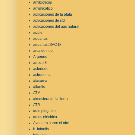
antibioticos
antimicótico
aplicaciones de la plata
aplicaciones de sfd
aplicaciones del gas natural
apple
aquarius
aquarius /SAC-D
arca de noe
Argonne
arroz ir8
asteriode
astronomía
atacama
atlantis
ATM
atmósfera de la tierra
ATR
auto plegable
autos eléctrico
Aventura sobre el aire
b. infantis
babazas