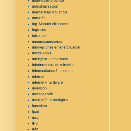
indio-galio-arsénico
industrialización
inernet bajo vigilancia
inflación
ing. Manuel Villanueva
ingresos
inico quk
inmunosupresoras
innovaciones en energía solar
inside Apple
inteligencia emocional
interferometro de michelson
intermediarios financieros
internet
internet y hardware
inversión
investigación
involución tecnológica
ionosfera
Ipad
ipcc
IR8
irán