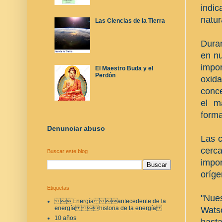
indi
natur
Las Ciencias de la Tierra
Dura
en nu
impo
El Maestro Buda y el
Perdón
oxid
conce
el m
forma
Denunciar abuso
Las c
cerc
Buscar este blog
impo
oríge
Etiquetas
"Nues
Energía antecedente de la
energía historia de la energía
Watso
10 años
hasta