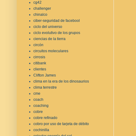
cg42
challenger
chinalco
ciber-seguridad de facebool
ciclo del universo
ciclo evolutivo de los grupos
ciencias de la tierra
circón
circuitos moleculares
cirrosis
citibank
clientes
Clifton James
clima en la era de los dinosaurios
clima terrestre
cme
coach
coaching
cobre
cobre refinado
cobro por uso de tarjeta de débito
cochinilla
colectar energía del sol