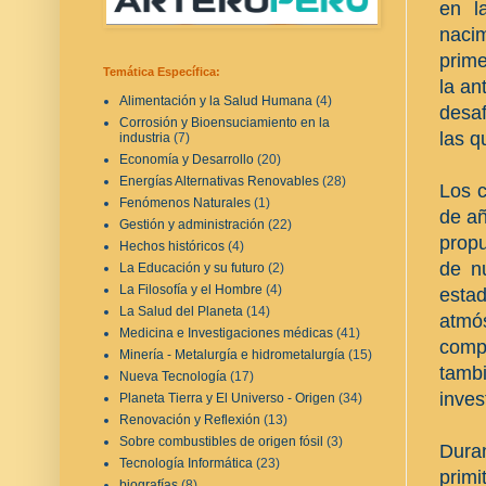
en l
naci
prime
Temática Específica:
la an
Alimentación y la Salud Humana
(4)
desaf
Corrosión y Bioensuciamiento en la
las q
industria
(7)
Economía y Desarrollo
(20)
Energías Alternativas Renovables
(28)
Los c
Fenómenos Naturales
(1)
de añ
Gestión y administración
(22)
propu
Hechos históricos
(4)
de nu
La Educación y su futuro
(2)
La Filosofía y el Hombre
(4)
estad
La Salud del Planeta
(14)
atmó
Medicina e Investigaciones médicas
(41)
comp
Minería - Metalurgía e hidrometalurgía
(15)
tamb
Nueva Tecnología
(17)
inves
Planeta Tierra y El Universo - Origen
(34)
Renovación y Reflexión
(13)
Sobre combustibles de origen fósil
(3)
Dura
Tecnología Informática
(23)
primi
biografías
(8)