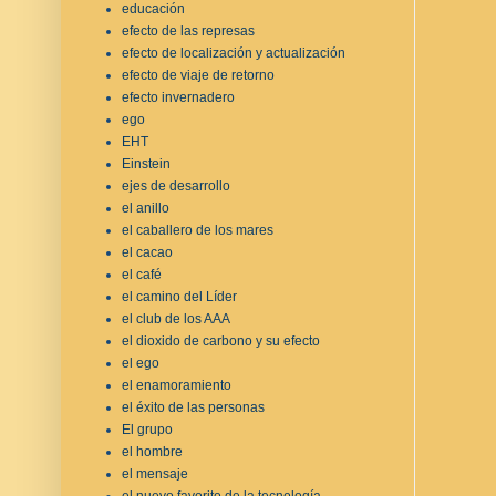
educación
efecto de las represas
efecto de localización y actualización
efecto de viaje de retorno
efecto invernadero
ego
EHT
Einstein
ejes de desarrollo
el anillo
el caballero de los mares
el cacao
el café
el camino del Líder
el club de los AAA
el dioxido de carbono y su efecto
el ego
el enamoramiento
el éxito de las personas
El grupo
el hombre
el mensaje
el nuevo favorito de la tecnología