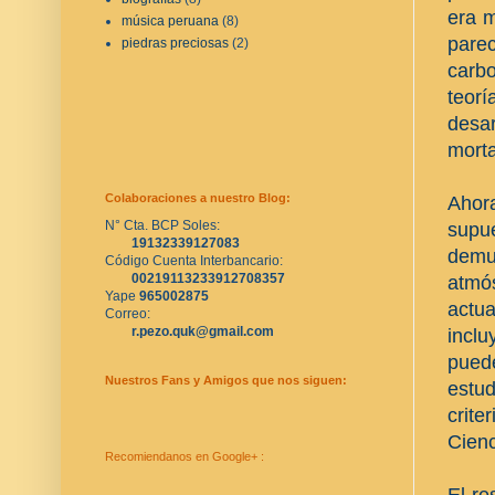
era m
música peruana
(8)
pare
piedras preciosas
(2)
carbo
teor
desar
morta
Colaboraciones a nuestro Blog:
Ahor
N° Cta. BCP Soles:
supue
19132339127083
demue
Código Cuenta Interbancario:
00219113233912708357
atmó
Yape 
965002875
actu
Correo:
r.pezo.quk@gmail.com
inclu
pued
Nuestros Fans y Amigos que nos siguen:
estud
crite
Cienc
Recomiendanos en Google+ :
El re