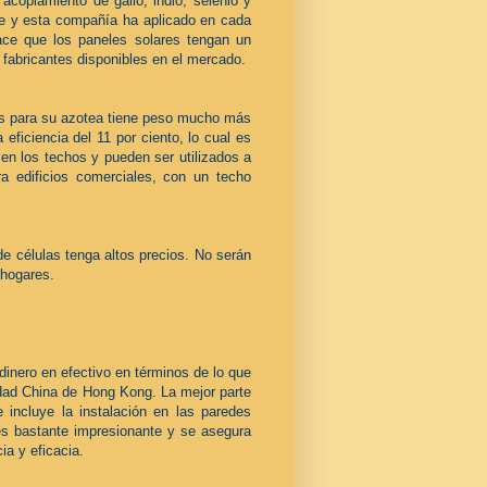
acoplamiento de galio, indio, selenio y
le y esta compañía ha aplicado en cada
ace que los paneles solares tengan un
fabricantes disponibles en el mercado.
res para su azotea tiene peso mucho más
 eficiencia del 11 por ciento, lo cual es
r en los techos y pueden ser utilizados a
a edificios comerciales, con un techo
de células tenga altos precios. No serán
 hogares.
dinero en efectivo en términos de lo que
idad China de Hong Kong. La mejor parte
 incluye la instalación en las paredes
es bastante impresionante y se asegura
ia y eficacia.