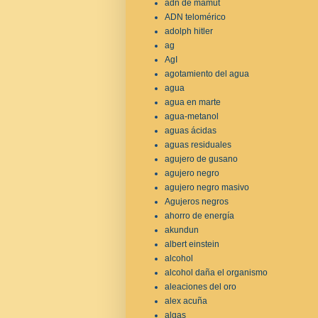
adn de mamut
ADN telomérico
adolph hitler
ag
AgI
agotamiento del agua
agua
agua en marte
agua-metanol
aguas ácidas
aguas residuales
agujero de gusano
agujero negro
agujero negro masivo
Agujeros negros
ahorro de energía
akundun
albert einstein
alcohol
alcohol daña el organismo
aleaciones del oro
alex acuña
algas