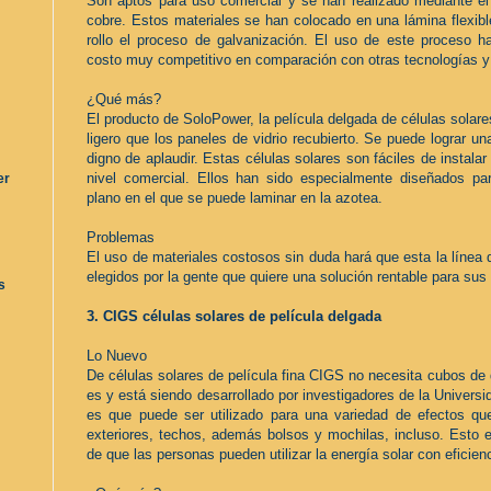
Son aptos para uso comercial y se han realizado mediante el 
cobre. Estos materiales se han colocado en una lámina flexib
rollo el proceso de galvanización. El uso de este proceso h
costo muy competitivo en comparación con otras tecnologías y 
¿Qué más?
El producto de SoloPower, la película delgada de células sola
ligero que los paneles de vidrio recubierto. Se puede lograr una
digno de aplaudir. Estas células solares son fáciles de instala
nivel comercial. Ellos han sido especialmente diseñados par
er
plano en el que se puede laminar en la azotea.
Problemas
El uso de materiales costosos sin duda hará que esta la línea 
elegidos por la gente que quiere una solución rentable para sus
s
3. CIGS células solares de película delgada
Lo Nuevo
De células solares de película fina CIGS no necesita cubos de 
es y está siendo desarrollado por investigadores de la Univers
es que puede ser utilizado para una variedad de efectos que
exteriores, techos, además bolsos y mochilas, incluso. Esto 
de que las personas pueden utilizar la energía solar con eficienc