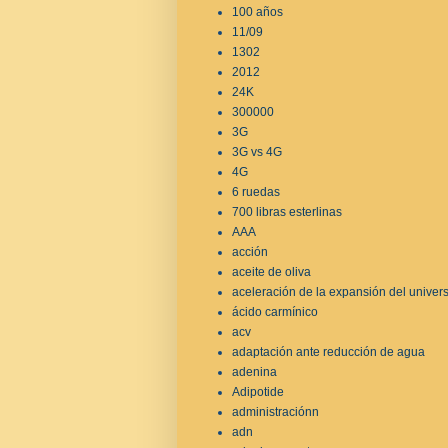
100 años
11/09
1302
2012
24K
300000
3G
3G vs 4G
4G
6 ruedas
700 libras esterlinas
AAA
acción
aceite de oliva
aceleración de la expansión del univer
ácido carmínico
acv
adaptación ante reducción de agua
adenina
Adipotide
administraciónn
adn