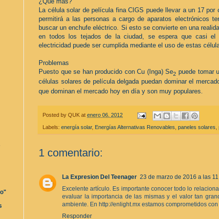
¿Qué más?
La célula solar de película fina CIGS puede llevar a un 17 por 
permitirá a las personas a cargo de aparatos electrónicos te
buscar un enchufe eléctrico. Si esto se convierte en una realid
en todos los tejados de la ciudad, se espera que casi el
electricidad puede ser cumplida mediante el uso de estas célul
Problemas
Puesto que se han producido con Cu (Inga) Se
puede tomar u
2
células solares de película delgada puedan dominar el mercado 
que dominan el mercado hoy en día y son muy populares.
Posted by
QUK
at
enero 06, 2012
Labels:
energía solar
,
Energías Alternativas Renovables
,
paneles solares
,
s
1 comentario:
La Expresion Del Teenager
23 de marzo de 2016 a las 11
Excelente artículo. Es importante conocer todo lo relacion
ro"
evaluar la importancia de las mismas y el valor tan gra
ambiente. En http://enlight.mx estamos comprometidos con 
s
Responder