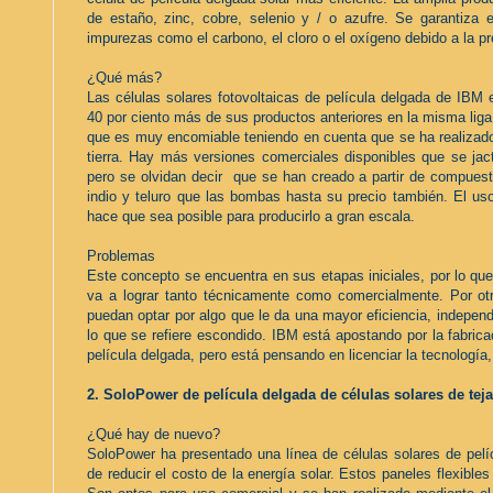
de estaño, zinc, cobre, selenio y / o azufre. Se garantiza e
impurezas como el carbono, el cloro o el oxígeno debido a la pr
¿Qué más?
Las células solares fotovoltaicas de película delgada de IBM 
40 por ciento más de sus productos anteriores en la misma liga.
que es muy encomiable teniendo en cuenta que se ha realizado
tierra. Hay más versiones comerciales disponibles que se jact
pero se olvidan decir que se han creado a partir de compuest
indio y teluro que las bombas hasta su precio también. El us
hace que sea posible para producirlo a gran escala.
Problemas
Este concepto se encuentra en sus etapas iniciales, por lo que
va a lograr tanto técnicamente como comercialmente. Por otr
puedan optar por algo que le da una mayor eficiencia, independ
lo que se refiere escondido. IBM está apostando por la fabrica
película delgada, pero está pensando en licenciar la tecnología
2. SoloPower de película delgada de células solares de tej
¿Qué hay de nuevo?
SoloPower ha presentado una línea de células solares de pelíc
de reducir el costo de la energía solar. Estos paneles flexibles 