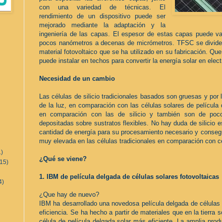
con una variedad de técnicas. El
rendimiento de un dispositivo puede ser
mejorado mediante la adaptación y la
ingeniería de las capas. El espesor de estas capas puede 
pocos nanómetros a decenas de micrómetros. TFSC se dividen 
material fotovoltaico que se ha utilizado en su fabricación. Q
puede instalar en techos para convertir la energía solar en elect
Necesidad de un cambio
Las células de silicio tradicionales basados ​​son gruesas y por
de la luz, en comparación con las células solares de película
en comparación con las de silicio y también son de poc
depositadas sobre sustratos flexibles. No hay duda de silicio e
cantidad de energía para su procesamiento necesario y conseguir
muy elevada en las células tradicionales en comparación con cé
1)
¿Qué se viene?
(15)
1. IBM de película delgada de células solares fotovoltaicas
4)
¿Que hay de nuevo?
IBM ha desarrollado una novedosa película delgada de células 
eficiencia. Se ha hecho a partir de materiales que en la tierra
célula de película delgada solar más eficiente. La amplia prod