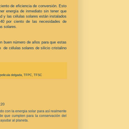
ciento de eficiencia de conversión. Esto
ner energía de inmediato sin tener que
ad y las células solares están instalados
 40 por ciento de las necesidades de
as solares.
n buen número de años para que estas
de células solares de silicio cristalino
pelicula delgada
,
TFPC
,
TFSC
:20
ado con la energia solar para así realmente
nde que cumplen para la conservación del
ayudar al planeta.