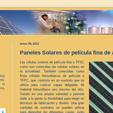
enero 06, 2012
Paneles Solares de película fina de a
Las células solares de película fina o TFSC
como son conocidas las células solares en
la actualidad. También conocidas como
finas células fotovoltaicas de película o
log
to,
TFPC, que consiste en un sustrato que se
 la
utiliza para colocar capas delgadas de
oca,
material fotovoltaico uno encima del otro.
Vienen en una amplia variedad y permite
darle a la gente la flexibilidad para elegir en
términos de fabricación y diseño. Una gran
cantidad de sustratos se pueden utilizar
para depositar las diferentes capas, junto