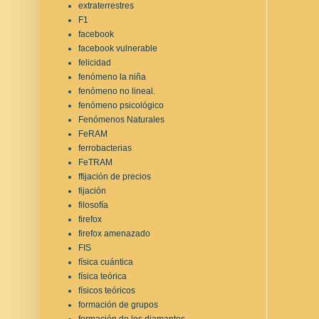
extraterrestres
F1
facebook
facebook vulnerable
felicidad
fenómeno la niña
fenómeno no lineal.
fenómeno psicológico
Fenómenos Naturales
FeRAM
ferrobacterias
FeTRAM
ffijación de precios
fijación
filosofía
firefox
firefox amenazado
FIS
física cuántica
física teórica
físicos teóricos
formación de grupos
formación de los diamantes