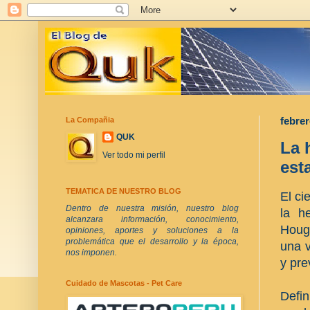
La Compañia
febrer
QUK
La 
Ver todo mi perfil
est
TEMATICA DE NUESTRO BLOG
El ci
Dentro de nuestra misión, nuestro blog
la h
alcanzara información, conocimiento,
Houg
opiniones, aportes y soluciones a la
problemática que el desarrollo y la época,
una v
nos imponen.
y pre
Cuidado de Mascotas - Pet Care
Defi