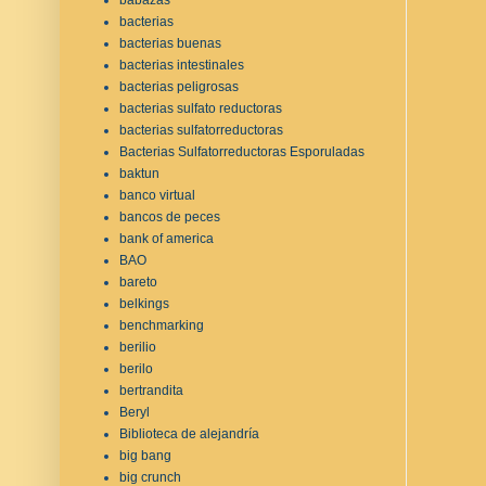
bacterias
bacterias buenas
bacterias intestinales
bacterias peligrosas
bacterias sulfato reductoras
bacterias sulfatorreductoras
Bacterias Sulfatorreductoras Esporuladas
baktun
banco virtual
bancos de peces
bank of america
BAO
bareto
belkings
benchmarking
berilio
berilo
bertrandita
Beryl
Biblioteca de alejandría
big bang
big crunch