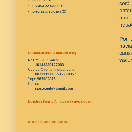
será
música peruana
(8)
enfe
piedras preciosas
(2)
año,
hepát
Por 
hacia
caus
Colaboraciones a nuestro Blog:
vacun
N° Cta. BCP Soles:
19132339127083
Código Cuenta Interbancario:
00219113233912708357
Yape 
965002875
Correo:
r.pezo.quk@gmail.com
Nuestros Fans y Amigos que nos siguen:
Recomiendanos en Google+ :