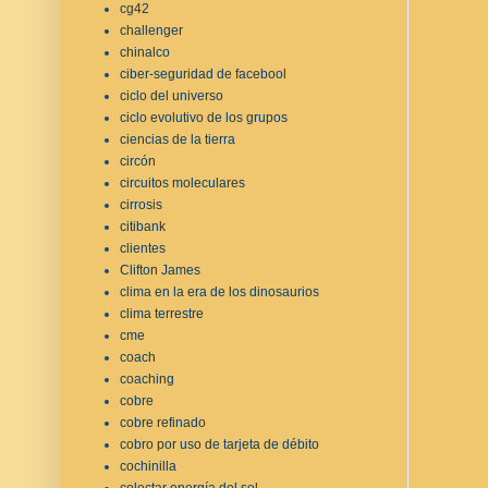
cg42
challenger
chinalco
ciber-seguridad de facebool
ciclo del universo
ciclo evolutivo de los grupos
ciencias de la tierra
circón
circuitos moleculares
cirrosis
citibank
clientes
Clifton James
clima en la era de los dinosaurios
clima terrestre
cme
coach
coaching
cobre
cobre refinado
cobro por uso de tarjeta de débito
cochinilla
colectar energía del sol