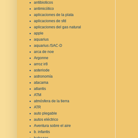
antibioticos
antimicótico
aplicaciones de la plata
aplicaciones de sfd
aplicaciones del gas natural
apple
aquarius
aquarius /SAC-D
arca de noe
Argonne
arroz ir8
asteriode
astronomía
atacama
atlantis
ATM
atmósfera de la tierra
ATR
auto plegable
autos eléctrico
Aventura sobre el aire
b. infantis
babazas