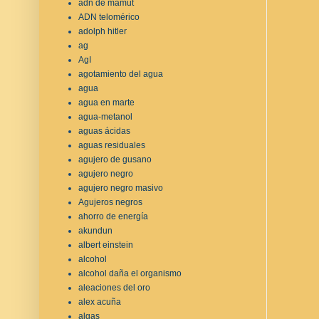
adn de mamut
ADN telomérico
adolph hitler
ag
AgI
agotamiento del agua
agua
agua en marte
agua-metanol
aguas ácidas
aguas residuales
agujero de gusano
agujero negro
agujero negro masivo
Agujeros negros
ahorro de energía
akundun
albert einstein
alcohol
alcohol daña el organismo
aleaciones del oro
alex acuña
algas