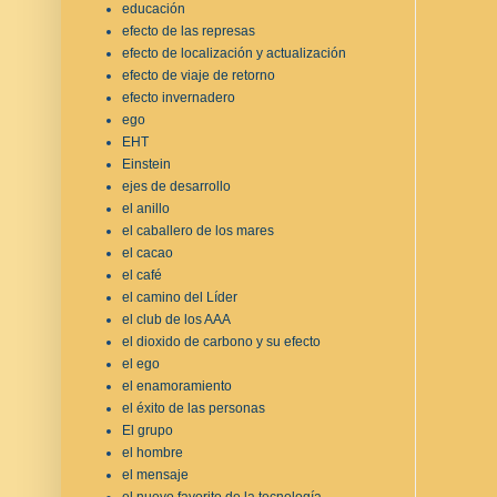
educación
efecto de las represas
efecto de localización y actualización
efecto de viaje de retorno
efecto invernadero
ego
EHT
Einstein
ejes de desarrollo
el anillo
el caballero de los mares
el cacao
el café
el camino del Líder
el club de los AAA
el dioxido de carbono y su efecto
el ego
el enamoramiento
el éxito de las personas
El grupo
el hombre
el mensaje
el nuevo favorito de la tecnología