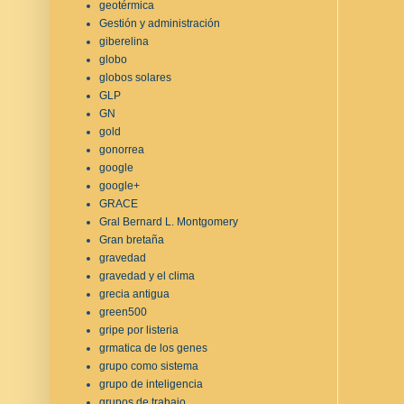
geotérmica
Gestión y administración
giberelina
globo
globos solares
GLP
GN
gold
gonorrea
google
google+
GRACE
Gral Bernard L. Montgomery
Gran bretaña
gravedad
gravedad y el clima
grecia antigua
green500
gripe por listeria
grmatica de los genes
grupo como sistema
grupo de inteligencia
grupos de trabajo