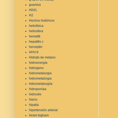
guanina
H041
H2
Hechos históricos
heliofísica
heliosfera
hematiti
hepatitis c
herceptin
HHV-6
Hidrato de metano
hidroenergía
hidrogeno
hidrometalurgia
hidrometalúrgia
hidrometalurgíia
hidroponíaa
hidroxilo
hierro
hipatia
hipertensión arterial
hiram bigham