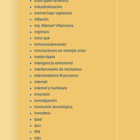
indio-galio-arsénico
industrialización
inernet bajo vigilancia
inflación
ing. Manuel Villanueva
ingresos
inico quk
inmunosupresoras
innovaciones en energía solar
inside Apple
inteligencia emocional
interferometro de michelson
intermediarios financieros
internet
internet y hardware
inversión
investigación
involución tecnológica
ionosfera
Ipad
ipcc
IR8
irán