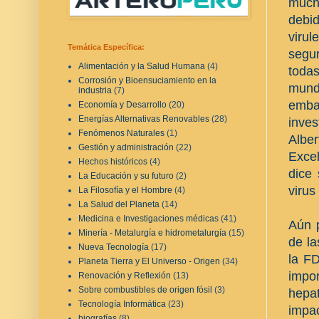
much
debi
viru
Temática Específica:
segu
Alimentación y la Salud Humana
(4)
todas
Corrosión y Bioensuciamiento en la
mund
industria
(7)
emba
Economía y Desarrollo
(20)
Energías Alternativas Renovables
(28)
inve
Fenómenos Naturales
(1)
Albe
Gestión y administración
(22)
Exce
Hechos históricos
(4)
dice
La Educación y su futuro
(2)
virus
La Filosofía y el Hombre
(4)
La Salud del Planeta
(14)
Medicina e Investigaciones médicas
(41)
Aún p
Minería - Metalurgía e hidrometalurgía
(15)
de la
Nueva Tecnología
(17)
la FD
Planeta Tierra y El Universo - Origen
(34)
impo
Renovación y Reflexión
(13)
Sobre combustibles de origen fósil
(3)
hepa
Tecnología Informática
(23)
impa
biografías
(8)