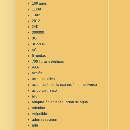
100 años
11/09
1302
2012
24K
300000
3G
3G vs 4G
4G
6 ruedas
700 libras esterlinas
AAA
acción
aceite de oliva
aceleración de la expansión del universo
ácido carmínico
acv
adaptación ante reducción de agua
adenina
Adipotide
administraciónn
adn