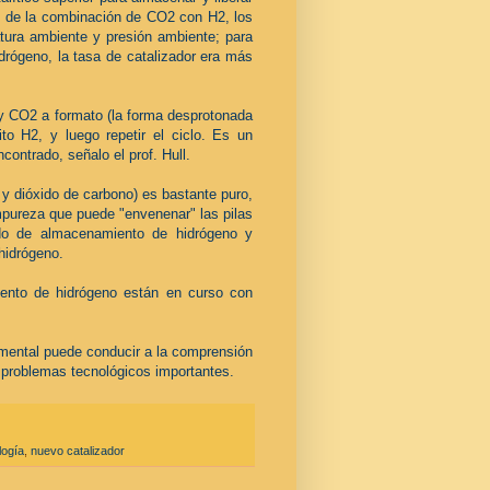
n de la combinación de CO2 con H2, los
tura ambiente y presión ambiente; para
idrógeno, la tasa de catalizador era más
 y CO2 a formato (la forma desprotonada
to H2, y luego repetir el ciclo. Es un
ontrado, señalo el prof. Hull.
 y dióxido de carbono) es bastante puro,
mpureza que puede "envenenar" las pilas
odo de almacenamiento de hidrógeno y
hidrógeno.
ento de hidrógeno están en curso con
amental puede conducir a la comprensión
os problemas tecnológicos importantes.
ogía
,
nuevo catalizador