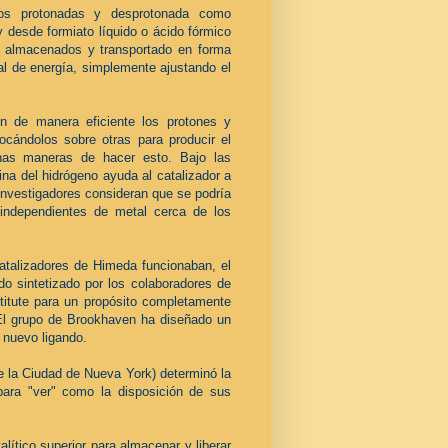
dos protonadas y desprotonada como
 desde formiato líquido o ácido fórmico
r almacenados y transportado en forma
ral de energía, simplemente ajustando el
n de manera eficiente los protones y
ocándolos sobre otras para producir el
chas maneras de hacer esto. Bajo las
ina del hidrógeno ayuda al catalizador a
 investigadores consideran que se podría
 independientes de metal cerca de los
talizadores de Himeda funcionaban, el
do sintetizado por los colaboradores de
itute para un propósito completamente
. El grupo de Brookhaven ha diseñado un
e nuevo ligando.
e la Ciudad de Nueva York) determinó la
 para "ver" como la disposición de sus
lítico superior para almacenar y liberar