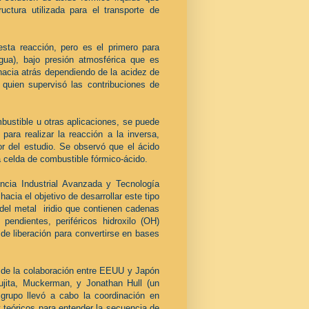
uctura utilizada para el transporte de
esta reacción, pero es el primero para
gua), bajo presión atmosférica que es
hacia atrás dependiendo de la acidez de
 quien supervisó las contribuciones de
bustible u otras aplicaciones, se puede
para realizar la reacción a la inversa,
 del estudio. Se observó que el ácido
a celda de combustible fórmico-ácido.
encia Industrial Avanzada y Tecnología
cia el objetivo de desarrollar este tipo
 del metal iridio que contienen cadenas
endientes, periféricos hidroxilo (OH)
de liberación para convertirse en bases
s de la colaboración entre EEUU y Japón
ujita, Muckerman, y Jonathan Hull (un
grupo llevó a cabo la coordinación en
 teóricos para entender la secuencia de