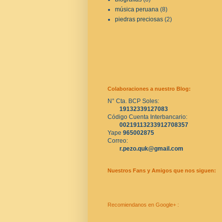
música peruana
(8)
piedras preciosas
(2)
Colaboraciones a nuestro Blog:
N° Cta. BCP Soles:
19132339127083
Código Cuenta Interbancario:
00219113233912708357
Yape 
965002875
Correo:
r.pezo.quk@gmail.com
Nuestros Fans y Amigos que nos siguen:
Recomiendanos en Google+ :