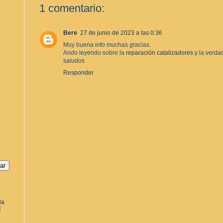
1 comentario:
Bere
27 de junio de 2023 a las 0:36
Muy buena info muchas gracias.
Ando leyendo sobre la
reparación catalizadores
y la verda
saludos
Responder
la
a