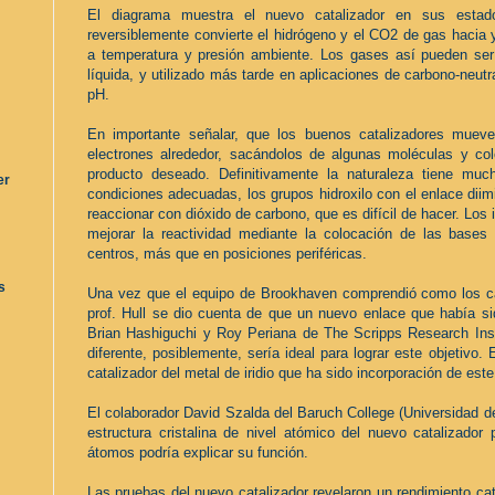
El diagrama muestra el nuevo catalizador en sus esta
reversiblemente convierte el hidrógeno y el CO2 de gas hacia y
a temperatura y presión ambiente. Los gases así pueden se
líquida, y utilizado más tarde en aplicaciones de carbono-neut
pH.
En importante señalar, que los buenos catalizadores mueve
electrones alrededor, sacándolos de algunas moléculas y col
producto deseado. Definitivamente la naturaleza tiene mu
er
condiciones adecuadas, los grupos hidroxilo con el enlace diim
reaccionar con dióxido de carbono, que es difícil de hacer. Los
mejorar la reactividad mediante la colocación de las bases
centros, más que en posiciones periféricas.
s
Una vez que el equipo de Brookhaven comprendió como los ca
prof. Hull se dio cuenta de que un nuevo enlace que había si
Brian Hashiguchi y Roy Periana de The Scripps Research Inst
diferente, posiblemente, sería ideal para lograr este objetivo
catalizador del metal de iridio que ha sido incorporación de est
El colaborador David Szalda del Baruch College (Universidad d
estructura cristalina de nivel atómico del nuevo catalizador
átomos podría explicar su función.
Las pruebas del nuevo catalizador revelaron un rendimiento cata