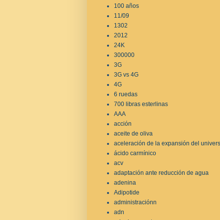
100 años
11/09
1302
2012
24K
300000
3G
3G vs 4G
4G
6 ruedas
700 libras esterlinas
AAA
acción
aceite de oliva
aceleración de la expansión del univer
ácido carmínico
acv
adaptación ante reducción de agua
adenina
Adipotide
administraciónn
adn