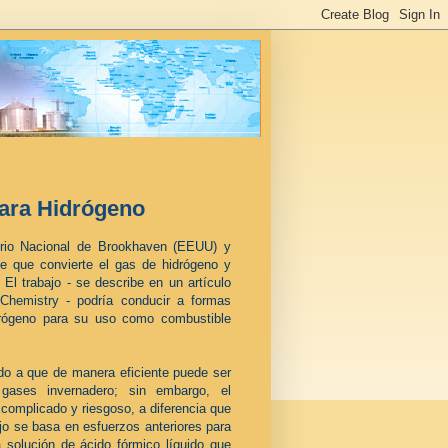
para Hidrógeno
orio Nacional de Brookhaven (EEUU) y
le que convierte el gas de hidrógeno y
El trabajo - se describe en un artículo
 Chemistry
- podría conducir a formas
idrógeno para su uso como combustible
do a que de manera eficiente puede ser
 gases invernadero; sin embargo, el
complicado y riesgoso, a diferencia que
jo se basa en esfuerzos anteriores para
 solución de ácido fórmico líquido que