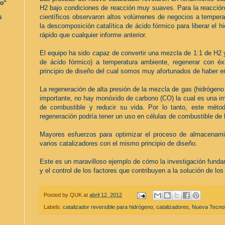
ro"
H2 bajo condiciones de reacción muy suaves. Para la reacció
científicos observaron altos volúmenes de negocios a tempera
s
la descomposición catalítica de ácido fórmico para liberar el h
rápido que cualquier informe anterior.
El equipo ha sido capaz de convertir una mezcla de 1:1 de H2
de ácido fórmico) a temperatura ambiente, regenerar con éxi
principio de diseño del cual somos muy afortunados de haber enc
La regeneración de alta presión de la mezcla de gas (hidrógeno
importante, no hay monóxido de carbono (CO) la cual es una i
de combustible y reducir su vida. Por lo tanto, este mét
regeneración podría tener un uso en células de combustible de 
Mayores esfuerzos para optimizar el proceso de almacenami
varios catalizadores con el mismo principio de diseño.
Este es un maravilloso ejemplo de cómo la investigación fund
y el control de los factores que contribuyen a la solución de l
Posted by
QUK
at
abril 12, 2012
s
Labels:
catalizador reversible para hidrógeno
,
catalizadores
,
Nueva Tecnol