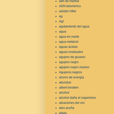
adn de mamut
ADN telomérico
adolph hitler
ag
AgI
agotamiento del agua
agua
agua en marte
agua-metanol
aguas ácidas
aguas residuales
agujero de gusano
agujero negro
agujero negro masivo
Agujeros negros
ahorro de energía
akundun
albert einstein
alcohol
alcohol daña el organismo
aleaciones del oro
alex acuña
algas