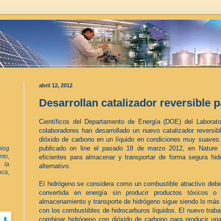
abril 12, 2012
Desarrollan catalizador reversible 
Científicos del Departamento de Energía (DOE) del Laborat
colaboradores han desarrollado un nuevo catalizador reversib
dióxido de carbono en un líquido en condiciones muy suaves. 
publicado on line el pasado 18 de marzo 2012, en
Nature
log
to,
eficientes para almacenar y transportar de forma segura h
 la
alternativo.
oca,
El hidrógeno se considera como un combustible atractivo debi
convertida en energía sin producir productos tóxicos o
almacenamiento y transporte de hidrógeno sigue siendo lo más 
con los combustibles de hidrocarburos líquidos. El nuevo traba
combinar hidrógeno con dióxido de carbono para producir una