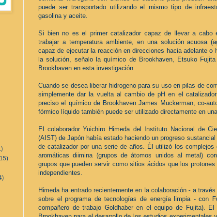
puede ser transportado utilizando el mismo tipo de infraestr
gasolina y aceite.
Si bien no es el primer catalizador capaz de llevar a cabo 
trabajar a temperatura ambiente, en una solución acuosa (a
capaz de ejecutar la reacción en direcciones hacia adelante o 
la solución, señalo la químico de Brookhaven, Etsuko Fujita
Brookhaven en esta investigación.
Cuando se desea liberar hidrogeno para su uso en pilas de com
simplemente dar la vuelta al cambio de pH en el catalizador 
preciso el químico de Brookhaven James Muckerman, co-autor
fórmico líquido también puede ser utilizado directamente en un
El colaborador Yuichiro Himeda del Instituto Nacional de Ci
(AIST) de Japón había estado haciendo un progreso sustancial ha
de catalizador por una serie de años. Él utilizó los complejos
1)
aromáticas diimina (grupos de átomos unidos al metal) con p
(15)
grupos que pueden servir como sitios ácidos que los protones 
independientes.
4)
Himeda ha entrado recientemente en la colaboración - a travé
sobre el programa de tecnologías de energía limpia - con F
compañero de trabajo Goldhaber en el equipo de Fujita). El 
Brookhaven para el desarrollo de los estudios experimentales y