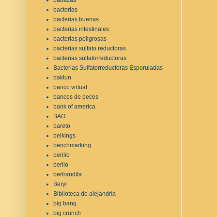
bacterias
bacterias buenas
bacterias intestinales
bacterias peligrosas
bacterias sulfato reductoras
bacterias sulfatorreductoras
Bacterias Sulfatorreductoras Esporuladas
baktun
banco virtual
bancos de peces
bank of america
BAO
bareto
belkings
benchmarking
berilio
berilo
bertrandita
Beryl
Biblioteca de alejandría
big bang
big crunch