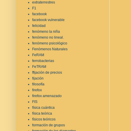
extraterrestres
F1
facebook
facebook vulnerable
felicidad
fenómeno la niña
fenómeno no lineal.
fenómeno psicológico
Fenómenos Naturales
FeRAM
ferrobacterias
FeTRAM
ffijación de precios
fijación
filosofía
firefox
firefox amenazado
FIS
física cuántica
física teórica
físicos teóricos
formación de grupos
formación de los diamantes