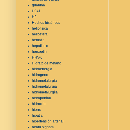
guanina
H041
H2
Hechos históricos
heliofísica
heliosfera
hematiti
hepatitis c
herceptin
HHV-6
Hidrato de metano
hidroenergía
hidrogeno
hidrometalurgia
hidrometalúrgia
hidrometalurgíia
hidroponíaa
hidroxilo
hierro
hipatia
hipertensión arterial
hiram bigham