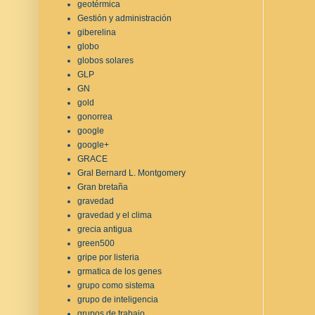
geotérmica
Gestión y administración
giberelina
globo
globos solares
GLP
GN
gold
gonorrea
google
google+
GRACE
Gral Bernard L. Montgomery
Gran bretaña
gravedad
gravedad y el clima
grecia antigua
green500
gripe por listeria
grmatica de los genes
grupo como sistema
grupo de inteligencia
grupos de trabajo