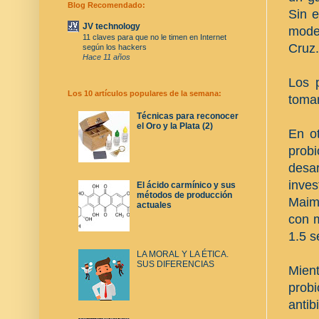
Blog Recomendado:
Sin e
JV technology
mode
11 claves para que no le timen en Internet
Cruz.
según los hackers
Hace 11 años
Los 
Los 10 artículos populares de la semana:
tomar
Técnicas para reconocer
el Oro y la Plata (2)
En o
probi
desar
inve
El ácido carmínico y sus
métodos de producción
Maim
actuales
con 
1.5 
LA MORAL Y LA ÉTICA.
SUS DIFERENCIAS
Mien
probi
antib