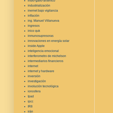
indio-galio-arsénico
industrialización
inernet bajo vigilancia
inflación
ing. Manuel Villanueva
ingresos
inico quk
inmunosupresoras
innovaciones en energía solar
inside Apple
inteligencia emocional
interferometro de michelson
intermediarios financieros
internet
internet y hardware
inversión
investigación
involución tecnológica
ionosfera
Ipad
ipcc
IR8
irán