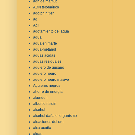
adn de mamut
ADN telomérico
adolph hitler
ag
AgI
agotamiento del agua
agua
agua en marte
agua-metanol
aguas ácidas
aguas residuales
agujero de gusano
agujero negro
agujero negro masivo
Agujeros negros
ahorro de energía
akundun
albert einstein
alcohol
alcohol daña el organismo
aleaciones del oro
alex acuña
algas