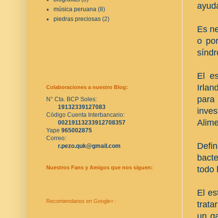
ayuda
música peruana
(8)
piedras preciosas
(2)
Es ne
o po
síndr
El e
Irla
Colaboraciones a nuestro Blog:
para
N° Cta. BCP Soles:
19132339127083
inves
Código Cuenta Interbancario:
Alime
00219113233912708357
Yape 
965002875
Correo:
Defi
r.pezo.quk@gmail.com
bacte
todo 
Nuestros Fans y Amigos que nos siguen:
El es
Recomiendanos en Google+ :
trata
un ga