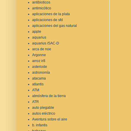
antibioticos
antimicótico
aplicaciones de la plata
aplicaciones de sfd
aplicaciones del gas natural
apple
aquarius
aquarius /SAC-D
arca de noe
Argonne
arroz ir8
asteriode
astronomía
atacama
atlantis
ATM
atmósfera de la tierra
ATR
auto plegable
autos eléctrico
Aventura sobre el aire
b. infantis
babazas