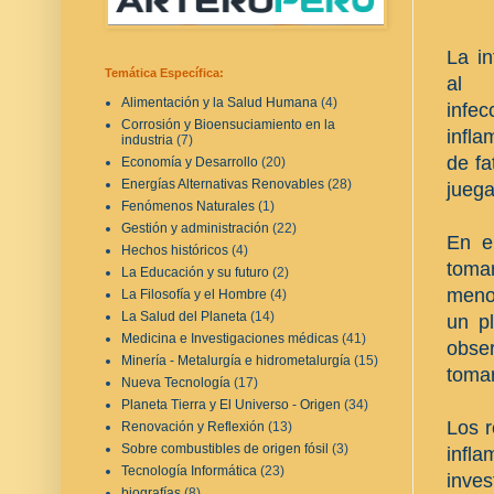
La i
Temática Específica:
al 
Alimentación y la Salud Humana
(4)
infe
Corrosión y Bioensuciamiento en la
infla
industria
(7)
de fa
Economía y Desarrollo
(20)
Energías Alternativas Renovables
(28)
juega
Fenómenos Naturales
(1)
Gestión y administración
(22)
En e
Hechos históricos
(4)
tomar
La Educación y su futuro
(2)
menor
La Filosofía y el Hombre
(4)
La Salud del Planeta
(14)
un p
Medicina e Investigaciones médicas
(41)
obser
Minería - Metalurgía e hidrometalurgía
(15)
toma
Nueva Tecnología
(17)
Planeta Tierra y El Universo - Origen
(34)
Los r
Renovación y Reflexión
(13)
Sobre combustibles de origen fósil
(3)
infl
Tecnología Informática
(23)
inves
biografías
(8)