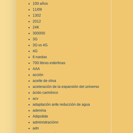
100 años
11/09
1302
2012
24K
300000
3G
3G vs 4G
4G
6 ruedas
700 libras esterlinas
AAA
acción
aceite de oliva
aceleración de la expansión del universo
ácido carmínico
acv
adaptación ante reducción de agua
adenina
Adipotide
administraciónn
adn