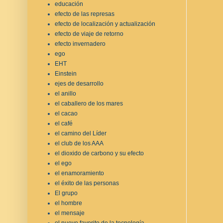
educación
efecto de las represas
efecto de localización y actualización
efecto de viaje de retorno
efecto invernadero
ego
EHT
Einstein
ejes de desarrollo
el anillo
el caballero de los mares
el cacao
el café
el camino del Líder
el club de los AAA
el dioxido de carbono y su efecto
el ego
el enamoramiento
el éxito de las personas
El grupo
el hombre
el mensaje
el nuevo favorito de la tecnología