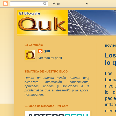
La Compañia
novie
QUK
Los
Ver todo mi perfil
lo 
TEMATICA DE NUESTRO BLOG
Los 
Dentro de nuestra misión, nuestro blog
buen
alcanzara información, conocimiento,
nivel
opiniones, aportes y soluciones a la
problemática que el desarrollo y la época,
lo q
nos imponen.
paci
infl
Cuidado de Mascotas - Pet Care
ulcer