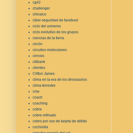
cg42
challenger
chinalco
ciber-seguridad de facebool
ciclo del universo
ciclo evolutivo de los grupos
ciencias de la tierra
circón
circuitos moleculares
cirrosis
citibank
clientes
Clifton James
clima en la era de los dinosaurios
clima terrestre
cme
coach
coaching
cobre
cobre refinado
cobro por uso de tarjeta de débito
cochinilla
colectar energía del sol